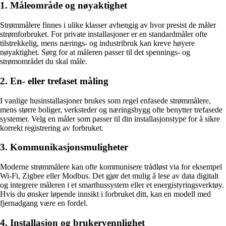
1. Måleområde og nøyaktighet
Strømmålere finnes i ulike klasser avhengig av hvor presist de måler
strømforbruket. For private installasjoner er en standardmåler ofte
tilstrekkelig, mens nærings- og industribruk kan kreve høyere
nøyaktighet. Sørg for at måleren passer til det spennings- og
strømområdet du skal måle.
2. En- eller trefaset måling
I vanlige husinstallasjoner brukes som regel enfasede strømmålere,
mens større boliger, verksteder og næringsbygg ofte benytter trefasede
systemer. Velg en måler som passer til din installasjonstype for å sikre
korrekt registrering av forbruket.
3. Kommunikasjonsmuligheter
Moderne strømmålere kan ofte kommunisere trådløst via for eksempel
Wi-Fi, Zigbee eller Modbus. Det gjør det mulig å lese av data digitalt
og integrere måleren i et smarthussystem eller et energistyringsverktøy.
Hvis du ønsker løpende innsikt i forbruket ditt, kan en modell med
fjernadgang være en fordel.
4. Installasjon og brukervennlighet