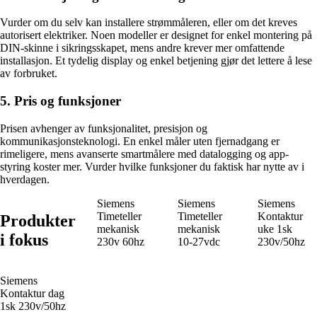
Vurder om du selv kan installere strømmåleren, eller om det kreves
autorisert elektriker. Noen modeller er designet for enkel montering på
DIN-skinne i sikringsskapet, mens andre krever mer omfattende
installasjon. Et tydelig display og enkel betjening gjør det lettere å lese
av forbruket.
5. Pris og funksjoner
Prisen avhenger av funksjonalitet, presisjon og
kommunikasjonsteknologi. En enkel måler uten fjernadgang er
rimeligere, mens avanserte smartmålere med datalogging og app-
styring koster mer. Vurder hvilke funksjoner du faktisk har nytte av i
hverdagen.
Siemens
Siemens
Siemens
Timeteller
Timeteller
Kontaktur
Produkter
mekanisk
mekanisk
uke 1sk
i fokus
230v 60hz
10-27vdc
230v/50hz
Siemens
Kontaktur dag
1sk 230v/50hz