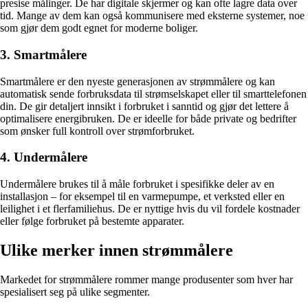
presise målinger. De har digitale skjermer og kan ofte lagre data over
tid. Mange av dem kan også kommunisere med eksterne systemer, noe
som gjør dem godt egnet for moderne boliger.
3. Smartmålere
Smartmålere er den nyeste generasjonen av strømmålere og kan
automatisk sende forbruksdata til strømselskapet eller til smarttelefonen
din. De gir detaljert innsikt i forbruket i sanntid og gjør det lettere å
optimalisere energibruken. De er ideelle for både private og bedrifter
som ønsker full kontroll over strømforbruket.
4. Undermålere
Undermålere brukes til å måle forbruket i spesifikke deler av en
installasjon – for eksempel til en varmepumpe, et verksted eller en
leilighet i et flerfamiliehus. De er nyttige hvis du vil fordele kostnader
eller følge forbruket på bestemte apparater.
Ulike merker innen strømmålere
Markedet for strømmålere rommer mange produsenter som hver har
spesialisert seg på ulike segmenter.