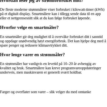
Hvordan leser jeg av strømforbruket mitt?
De fleste moderne strømmålere viser forbruket i kilowatt-timer (kWh)
på et digitalt display. Smartmålere kan i tillegg sende data til en app
eller et nettgrensesnitt slik at du kan følge forbruket løpende.
Hvorfor velge en smartmåler?
En smartmåler gir deg mulighet til å overvåke forbruket ditt i sanntid
og oppdage unødvendig høyt energiforbruk. Det kan hjelpe deg med å
spare penger og redusere klimaavtrykket ditt.
Hvor lenge varer en strømmåler?
En strømmåler har vanligvis en levetid på 10–20 år avhengig av
kvalitet og bruk. Smartmålere kan kreve programvareoppdateringer
underveis, men maskinvaren er generelt svært holdbar.
Farger og overflater som varer – slik velger du med omtanke