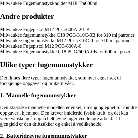
Milwaukee Fugemunnstykkholder M18 Tra600ml
Andre produkter
Milwaukee Fugepistol M12 PCG/600A-201B
Milwaukee fugemunnstykke C18 PCG/310C-0B for 310 ml patroner
Milwaukee fugemunnstykke M12 PCG/310C-0 for 310 ml patroner
Milwaukee Fugepistol M12 PCG/600A-0
Milwaukee Fugemunnstykke C18 PCG/600A-0B for 600 ml poser
Ulike typer fugemunnstykker
Det finnes flere typer fugemunnstykker, som hver egner seg til
forskjellige oppgaver og brukernivåer.
1. Manuelle fugemunnstykker
Den klassiske manuelle modellen er enkel, rimelig og egnet for mindre
oppgaver i hjemmet. Den krever imidlertid fysisk kraft, og det kan
være vanskelig å oppnå helt jevne fuger ved lengre arbeid. Til
gjengjeld er den driftssikker og enkel å vedlikeholde.
2. Batteridrevne fugemunnstykker