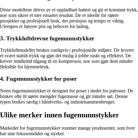
Disse modellene drives av et oppladbart batteri og gir et konstant trykk,
noe som sikrer et mer ensartet resultat. De er ideelle for større
prosjekter og profesjonell bruk, der presisjon og tempo er viktig.
Ulempen er høyere pris og behovet for lading.
3. Trykkluftdrevne fugemunnstykker
Trykkluftmodeller brukes vanligvis i profesjonelle miljøer. De leverer
et svært stabilt trykk og gjør det mulig å jobbe raskt og effektivt. De
krever imidlertid tilgang til en kompressor, noe som gjør dem mindre
fleksible for hjemmebruk.
4. Fugemunnstykker for poser
Noen fugemunnstykker er designet for poser i stedet for patroner. De
brukes ofte til større mengder fugemasse og gir mindre søl. Denne
typen brukes særlig i håndverks- og industrisammenhenger.
Ulike merker innen fugemunnstykker
Markedet for fugemunnstykker rommer mange produsenter, som hver
har sine fokusområder og styrker.