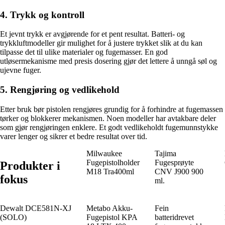
4. Trykk og kontroll
Et jevnt trykk er avgjørende for et pent resultat. Batteri- og
trykkluftmodeller gir mulighet for å justere trykket slik at du kan
tilpasse det til ulike materialer og fugemasser. En god
utløsermekanisme med presis dosering gjør det lettere å unngå søl og
ujevne fuger.
5. Rengjøring og vedlikehold
Etter bruk bør pistolen rengjøres grundig for å forhindre at fugemassen
tørker og blokkerer mekanismen. Noen modeller har avtakbare deler
som gjør rengjøringen enklere. Et godt vedlikeholdt fugemunnstykke
varer lenger og sikrer et bedre resultat over tid.
Milwaukee
Tajima
Fugepistolholder
Fugesprøyte
Produkter i
M18 Tra400ml
CNV J900 900
fokus
ml.
Dewalt DCE581N-XJ
Metabo Akku-
Fein
(SOLO)
Fugepistol KPA
batteridrevet