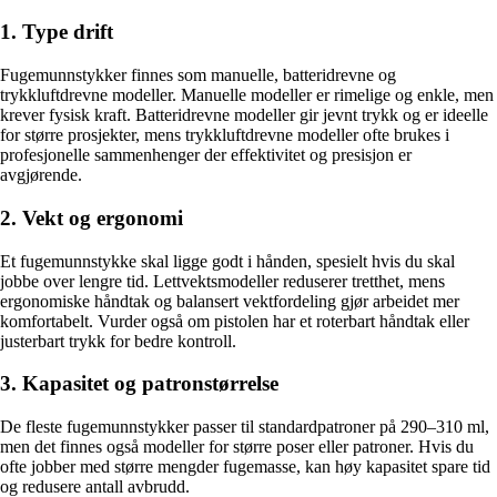
1. Type drift
Fugemunnstykker finnes som manuelle, batteridrevne og
trykkluftdrevne modeller. Manuelle modeller er rimelige og enkle, men
krever fysisk kraft. Batteridrevne modeller gir jevnt trykk og er ideelle
for større prosjekter, mens trykkluftdrevne modeller ofte brukes i
profesjonelle sammenhenger der effektivitet og presisjon er
avgjørende.
2. Vekt og ergonomi
Et fugemunnstykke skal ligge godt i hånden, spesielt hvis du skal
jobbe over lengre tid. Lettvektsmodeller reduserer tretthet, mens
ergonomiske håndtak og balansert vektfordeling gjør arbeidet mer
komfortabelt. Vurder også om pistolen har et roterbart håndtak eller
justerbart trykk for bedre kontroll.
3. Kapasitet og patronstørrelse
De fleste fugemunnstykker passer til standardpatroner på 290–310 ml,
men det finnes også modeller for større poser eller patroner. Hvis du
ofte jobber med større mengder fugemasse, kan høy kapasitet spare tid
og redusere antall avbrudd.