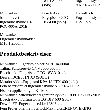
18 LTX 400
fugemunnstykke
(solo)
AKP 18-600 AS
Milwaukee
Bosch Akku
Dewalt XR
batteridrevet
Fugepistol GCG
Fugemunnstykke
fugemunnstykke C18
18V-600 (solo)
18V Solo
PCG/600A-201B
Milwaukee
Fugemunnstykkholder
M18 Tra600ml
Produktbeskrivelser
Milwaukee Fugepistolholder M18 Tra400ml
Tajima Fugesprøyte CNV J900 900 ml.
Bosch akku Fugepistol GCG 18V-310 solo
Dewalt DCE581N-XJ (SOLO)
Metabo Akku-Fugepistol KPA 18 LTX 400 (solo)
Fein batteridrevet fugemunnstykke AKP 18-600 AS
Fischer applicator gun KP M 3
Milwaukee batteridrevet fugemunnstykke C18 PCG/600A-201B
Bosch Akku Fugepistol GCG 18V-600 (solo)
Dewalt XR Fugemunnstykke 18V Solo
Fein Profesjonelt sett StarlockMax FUGERENOVERING