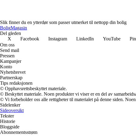
Slik finner du en ytterdør som passer utmerket til nettopp din bolig
Bolig
Magasin
Del gleden
X
Facebook
Instagram
LinkedIn
YouTube
Pin
Om oss
Send mail
Pressen
Kampanjer
Konto
Nyhetsbrevet
Partnerskap
Tips redaksjonen
© Opphavsrettsbeskyttet materiale.
© Beskyttet materiale. Noen produkter vi viser er en del av samarbeid
© Vi forbeholder oss alle rettigheter til materialet på denne siden. Noe
Sidelenker
Sideoversikt
Tekster
Historie
Bloggside
Abonnementsstrøm