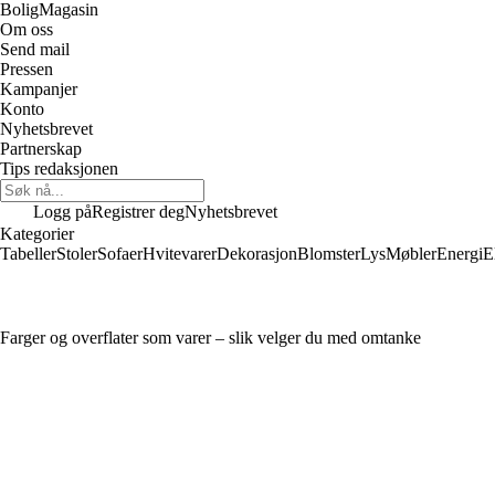
Bolig
Magasin
Om oss
Send mail
Pressen
Kampanjer
Konto
Nyhetsbrevet
Partnerskap
Tips redaksjonen
Logg på
Registrer deg
Nyhetsbrevet
Kategorier
Tabeller
Stoler
Sofaer
Hvitevarer
Dekorasjon
Blomster
Lys
Møbler
Energi
E
Farger og overflater som varer – slik velger du med omtanke