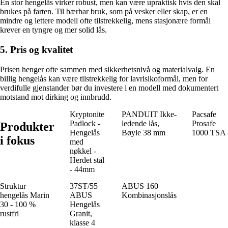
En stor hengelås virker robust, men kan være upraktisk hvis den skal
brukes på farten. Til bærbar bruk, som på vesker eller skap, er en
mindre og lettere modell ofte tilstrekkelig, mens stasjonære formål
krever en tyngre og mer solid lås.
5. Pris og kvalitet
Prisen henger ofte sammen med sikkerhetsnivå og materialvalg. En
billig hengelås kan være tilstrekkelig for lavrisikoformål, men for
verdifulle gjenstander bør du investere i en modell med dokumentert
motstand mot dirking og innbrudd.
Kryptonite
PANDUIT Ikke-
Pacsafe
Padlock -
ledende lås,
Prosafe
Produkter
Hengelås
Bøyle 38 mm
1000 TSA
i fokus
med
nøkkel -
Herdet stål
- 44mm
Struktur
37ST/55
ABUS 160
hengelås Marin
ABUS
Kombinasjonslås
30 - 100 %
Hengelås
rustfri
Granit,
klasse 4