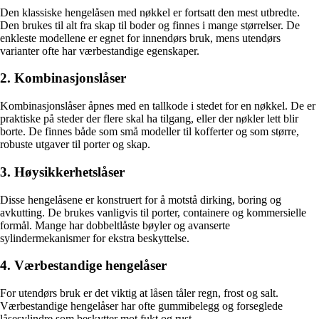
Den klassiske hengelåsen med nøkkel er fortsatt den mest utbredte.
Den brukes til alt fra skap til boder og finnes i mange størrelser. De
enkleste modellene er egnet for innendørs bruk, mens utendørs
varianter ofte har værbestandige egenskaper.
2. Kombinasjonslåser
Kombinasjonslåser åpnes med en tallkode i stedet for en nøkkel. De er
praktiske på steder der flere skal ha tilgang, eller der nøkler lett blir
borte. De finnes både som små modeller til kofferter og som større,
robuste utgaver til porter og skap.
3. Høysikkerhetslåser
Disse hengelåsene er konstruert for å motstå dirking, boring og
avkutting. De brukes vanligvis til porter, containere og kommersielle
formål. Mange har dobbeltlåste bøyler og avanserte
sylindermekanismer for ekstra beskyttelse.
4. Værbestandige hengelåser
For utendørs bruk er det viktig at låsen tåler regn, frost og salt.
Værbestandige hengelåser har ofte gummibelegg og forseglede
låsesylindre som beskytter mot fukt og rust.