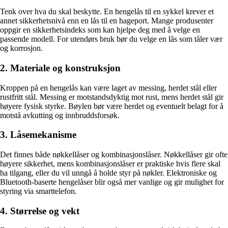
Tenk over hva du skal beskytte. En hengelås til en sykkel krever et
annet sikkerhetsnivå enn en lås til en hageport. Mange produsenter
oppgir en sikkerhetsindeks som kan hjelpe deg med å velge en
passende modell. For utendørs bruk bør du velge en lås som tåler vær
og korrosjon.
2. Materiale og konstruksjon
Kroppen på en hengelås kan være laget av messing, herdet stål eller
rustfritt stål. Messing er motstandsdyktig mot rust, mens herdet stål gir
høyere fysisk styrke. Bøylen bør være herdet og eventuelt belagt for å
motstå avkutting og innbruddsforsøk.
3. Låsemekanisme
Det finnes både nøkkellåser og kombinasjonslåser. Nøkkellåser gir ofte
høyere sikkerhet, mens kombinasjonslåser er praktiske hvis flere skal
ha tilgang, eller du vil unngå å holde styr på nøkler. Elektroniske og
Bluetooth-baserte hengelåser blir også mer vanlige og gir mulighet for
styring via smarttelefon.
4. Størrelse og vekt