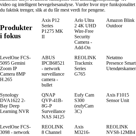
video og intelligent bevegelsesanalyse. Vurder hvor mye funksjonalitet
du faktisk trenger, slik at du får mest verdi for pengene.
Axis P12
Arlo Ultra
Amazon Blink
Series
2 4K UHD
Outdoor
Produkter
P1275 MK
Wire-Free
i fokus
II
Security
Camera -
Add-On
LevelOne FCS-
ABUS
REOLINK
Netatmo
5095 Gemini
IPCB68521
Trackmix
Presence Smart
Zoom IP
- network
Series
Utendørskamer
Camera 8MP
surveillance
G765
H.265
camera -
bullet
Synology
QNAP
Eufy Cam
Axis F1015
DVA1622 2-
QVP-41B-
S300
Sensor Unit
Bay Deep
8G-P
(eufyCam
Learning NVR
Surveillance
3C)
NAS J4125
LevelOne FCS-
REOLINK
Axis
REOLINK
3098 - network
8 Channel
M3216-
NVS8-12MB4 