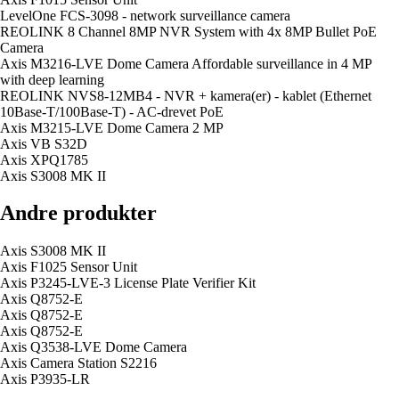
LevelOne FCS-3098 - network surveillance camera
REOLINK 8 Channel 8MP NVR System with 4x 8MP Bullet PoE
Camera
Axis M3216-LVE Dome Camera Affordable surveillance in 4 MP
with deep learning
REOLINK NVS8-12MB4 - NVR + kamera(er) - kablet (Ethernet
10Base-T/100Base-T) - AC-drevet PoE
Axis M3215-LVE Dome Camera 2 MP
Axis VB S32D
Axis XPQ1785
Axis S3008 MK II
Andre produkter
Axis S3008 MK II
Axis F1025 Sensor Unit
Axis P3245-LVE-3 License Plate Verifier Kit
Axis Q8752-E
Axis Q8752-E
Axis Q8752-E
Axis Q3538-LVE Dome Camera
Axis Camera Station S2216
Axis P3935-LR