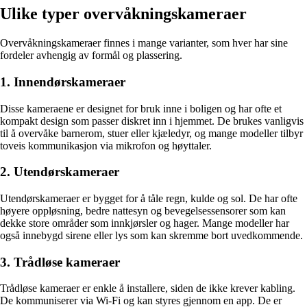
Ulike typer overvåkningskameraer
Overvåkningskameraer finnes i mange varianter, som hver har sine
fordeler avhengig av formål og plassering.
1. Innendørskameraer
Disse kameraene er designet for bruk inne i boligen og har ofte et
kompakt design som passer diskret inn i hjemmet. De brukes vanligvis
til å overvåke barnerom, stuer eller kjæledyr, og mange modeller tilbyr
toveis kommunikasjon via mikrofon og høyttaler.
2. Utendørskameraer
Utendørskameraer er bygget for å tåle regn, kulde og sol. De har ofte
høyere oppløsning, bedre nattesyn og bevegelsessensorer som kan
dekke store områder som innkjørsler og hager. Mange modeller har
også innebygd sirene eller lys som kan skremme bort uvedkommende.
3. Trådløse kameraer
Trådløse kameraer er enkle å installere, siden de ikke krever kabling.
De kommuniserer via Wi-Fi og kan styres gjennom en app. De er