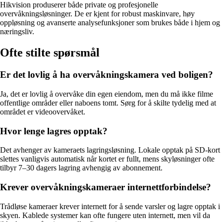
Hikvision produserer både private og profesjonelle
overvåkningsløsninger. De er kjent for robust maskinvare, høy
oppløsning og avanserte analysefunksjoner som brukes både i hjem og
næringsliv.
Ofte stilte spørsmål
Er det lovlig å ha overvåkningskamera ved boligen?
Ja, det er lovlig å overvåke din egen eiendom, men du må ikke filme
offentlige områder eller naboens tomt. Sørg for å skilte tydelig med at
området er videoovervåket.
Hvor lenge lagres opptak?
Det avhenger av kameraets lagringsløsning. Lokale opptak på SD-kort
slettes vanligvis automatisk når kortet er fullt, mens skyløsninger ofte
tilbyr 7–30 dagers lagring avhengig av abonnement.
Krever overvåkningskameraer internettforbindelse?
Trådløse kameraer krever internett for å sende varsler og lagre opptak i
skyen. Kablede systemer kan ofte fungere uten internett, men vil da