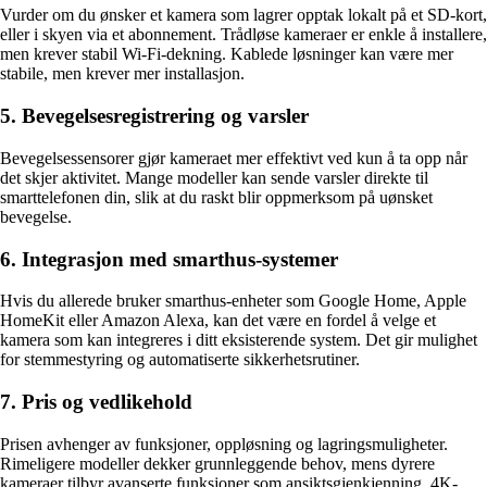
Vurder om du ønsker et kamera som lagrer opptak lokalt på et SD-kort,
eller i skyen via et abonnement. Trådløse kameraer er enkle å installere,
men krever stabil Wi-Fi-dekning. Kablede løsninger kan være mer
stabile, men krever mer installasjon.
5. Bevegelsesregistrering og varsler
Bevegelsessensorer gjør kameraet mer effektivt ved kun å ta opp når
det skjer aktivitet. Mange modeller kan sende varsler direkte til
smarttelefonen din, slik at du raskt blir oppmerksom på uønsket
bevegelse.
6. Integrasjon med smarthus-systemer
Hvis du allerede bruker smarthus-enheter som Google Home, Apple
HomeKit eller Amazon Alexa, kan det være en fordel å velge et
kamera som kan integreres i ditt eksisterende system. Det gir mulighet
for stemmestyring og automatiserte sikkerhetsrutiner.
7. Pris og vedlikehold
Prisen avhenger av funksjoner, oppløsning og lagringsmuligheter.
Rimeligere modeller dekker grunnleggende behov, mens dyrere
kameraer tilbyr avanserte funksjoner som ansiktsgjenkjenning, 4K-