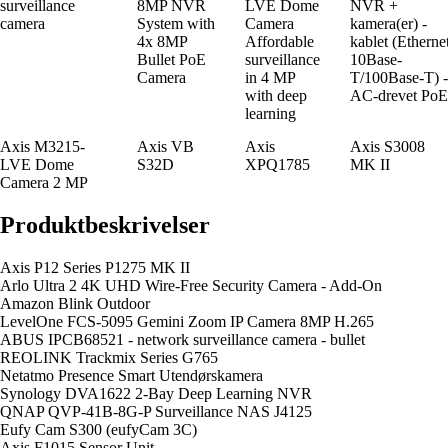
surveillance
8MP NVR
LVE Dome
NVR +
camera
System with
Camera
kamera(er) -
4x 8MP
Affordable
kablet (Etherne
Bullet PoE
surveillance
10Base-
Camera
in 4 MP
T/100Base-T) -
with deep
AC-drevet PoE
learning
Axis M3215-
Axis VB
Axis
Axis S3008
LVE Dome
S32D
XPQ1785
MK II
Camera 2 MP
Produktbeskrivelser
Axis P12 Series P1275 MK II
Arlo Ultra 2 4K UHD Wire-Free Security Camera - Add-On
Amazon Blink Outdoor
LevelOne FCS-5095 Gemini Zoom IP Camera 8MP H.265
ABUS IPCB68521 - network surveillance camera - bullet
REOLINK Trackmix Series G765
Netatmo Presence Smart Utendørskamera
Synology DVA1622 2-Bay Deep Learning NVR
QNAP QVP-41B-8G-P Surveillance NAS J4125
Eufy Cam S300 (eufyCam 3C)
Axis F1015 Sensor Unit