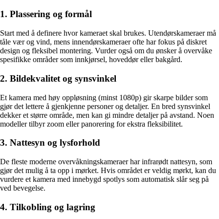
1. Plassering og formål
Start med å definere hvor kameraet skal brukes. Utendørskameraer må
tåle vær og vind, mens innendørskameraer ofte har fokus på diskret
design og fleksibel montering. Vurder også om du ønsker å overvåke
spesifikke områder som innkjørsel, hoveddør eller bakgård.
2. Bildekvalitet og synsvinkel
Et kamera med høy oppløsning (minst 1080p) gir skarpe bilder som
gjør det lettere å gjenkjenne personer og detaljer. En bred synsvinkel
dekker et større område, men kan gi mindre detaljer på avstand. Noen
modeller tilbyr zoom eller panorering for ekstra fleksibilitet.
3. Nattesyn og lysforhold
De fleste moderne overvåkningskameraer har infrarødt nattesyn, som
gjør det mulig å ta opp i mørket. Hvis området er veldig mørkt, kan du
vurdere et kamera med innebygd spotlys som automatisk slår seg på
ved bevegelse.
4. Tilkobling og lagring