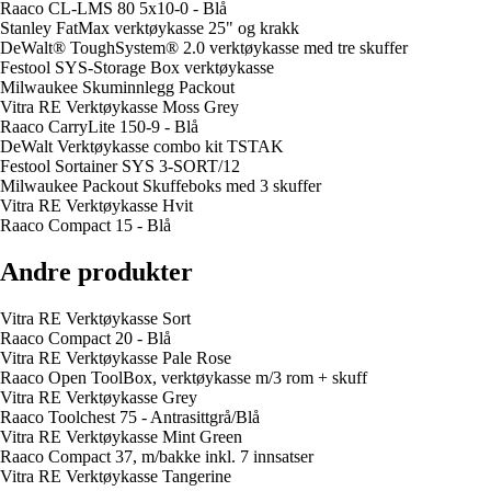
Raaco CL-LMS 80 5x10-0 - Blå
Stanley FatMax verktøykasse 25" og krakk
DeWalt® ToughSystem® 2.0 verktøykasse med tre skuffer
Festool SYS-Storage Box verktøykasse
Milwaukee Skuminnlegg Packout
Vitra RE Verktøykasse Moss Grey
Raaco CarryLite 150-9 - Blå
DeWalt Verktøykasse combo kit TSTAK
Festool Sortainer SYS 3-SORT/12
Milwaukee Packout Skuffeboks med 3 skuffer
Vitra RE Verktøykasse Hvit
Raaco Compact 15 - Blå
Andre produkter
Vitra RE Verktøykasse Sort
Raaco Compact 20 - Blå
Vitra RE Verktøykasse Pale Rose
Raaco Open ToolBox, verktøykasse m/3 rom + skuff
Vitra RE Verktøykasse Grey
Raaco Toolchest 75 - Antrasittgrå/Blå
Vitra RE Verktøykasse Mint Green
Raaco Compact 37, m/bakke inkl. 7 innsatser
Vitra RE Verktøykasse Tangerine