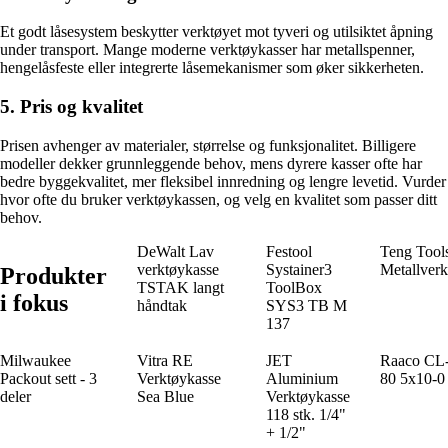
Et godt låsesystem beskytter verktøyet mot tyveri og utilsiktet åpning
under transport. Mange moderne verktøykasser har metallspenner,
hengelåsfeste eller integrerte låsemekanismer som øker sikkerheten.
5. Pris og kvalitet
Prisen avhenger av materialer, størrelse og funksjonalitet. Billigere
modeller dekker grunnleggende behov, mens dyrere kasser ofte har
bedre byggekvalitet, mer fleksibel innredning og lengre levetid. Vurder
hvor ofte du bruker verktøykassen, og velg en kvalitet som passer ditt
behov.
DeWalt Lav
Festool
Teng Tool
verktøykasse
Systainer3
Metallverk
Produkter
TSTAK langt
ToolBox
i fokus
håndtak
SYS3 TB M
137
Milwaukee
Vitra RE
JET
Raaco C
Packout sett - 3
Verktøykasse
Aluminium
80 5x10-0 
deler
Sea Blue
Verktøykasse
118 stk. 1/4"
+ 1/2"