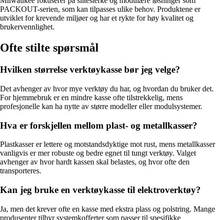
Milwaukee fokuserer på slitesterke og modulære løsninger som
PACKOUT-serien, som kan tilpasses ulike behov. Produktene er
utviklet for krevende miljøer og har et rykte for høy kvalitet og
brukervennlighet.
Ofte stilte spørsmål
Hvilken størrelse verktøykasse bør jeg velge?
Det avhenger av hvor mye verktøy du har, og hvordan du bruker det.
For hjemmebruk er en mindre kasse ofte tilstrekkelig, mens
profesjonelle kan ha nytte av større modeller eller modulsystemer.
Hva er forskjellen mellom plast- og metallkasser?
Plastkasser er lettere og motstandsdyktige mot rust, mens metallkasser
vanligvis er mer robuste og bedre egnet til tungt verktøy. Valget
avhenger av hvor hardt kassen skal belastes, og hvor ofte den
transporteres.
Kan jeg bruke en verktøykasse til elektroverktøy?
Ja, men det krever ofte en kasse med ekstra plass og polstring. Mange
produsenter tilbyr systemkofferter som passer til spesifikke