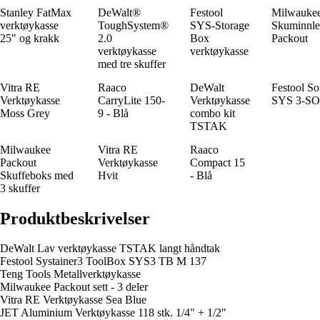
Stanley FatMax
DeWalt®
Festool
Milwauke
verktøykasse
ToughSystem®
SYS-Storage
Skuminnl
25" og krakk
2.0
Box
Packout
verktøykasse
verktøykasse
med tre skuffer
Vitra RE
Raaco
DeWalt
Festool So
Verktøykasse
CarryLite 150-
Verktøykasse
SYS 3-SO
Moss Grey
9 - Blå
combo kit
TSTAK
Milwaukee
Vitra RE
Raaco
Packout
Verktøykasse
Compact 15
Skuffeboks med
Hvit
- Blå
3 skuffer
Produktbeskrivelser
DeWalt Lav verktøykasse TSTAK langt håndtak
Festool Systainer3 ToolBox SYS3 TB M 137
Teng Tools Metallverktøykasse
Milwaukee Packout sett - 3 deler
Vitra RE Verktøykasse Sea Blue
JET Aluminium Verktøykasse 118 stk. 1/4" + 1/2"