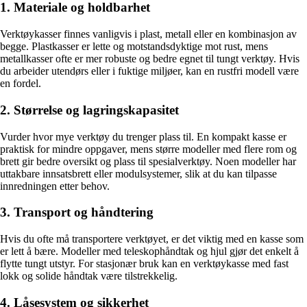
1. Materiale og holdbarhet
Verktøykasser finnes vanligvis i plast, metall eller en kombinasjon av
begge. Plastkasser er lette og motstandsdyktige mot rust, mens
metallkasser ofte er mer robuste og bedre egnet til tungt verktøy. Hvis
du arbeider utendørs eller i fuktige miljøer, kan en rustfri modell være
en fordel.
2. Størrelse og lagringskapasitet
Vurder hvor mye verktøy du trenger plass til. En kompakt kasse er
praktisk for mindre oppgaver, mens større modeller med flere rom og
brett gir bedre oversikt og plass til spesialverktøy. Noen modeller har
uttakbare innsatsbrett eller modulsystemer, slik at du kan tilpasse
innredningen etter behov.
3. Transport og håndtering
Hvis du ofte må transportere verktøyet, er det viktig med en kasse som
er lett å bære. Modeller med teleskophåndtak og hjul gjør det enkelt å
flytte tungt utstyr. For stasjonær bruk kan en verktøykasse med fast
lokk og solide håndtak være tilstrekkelig.
4. Låsesystem og sikkerhet