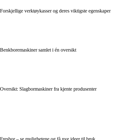
Forskjellige verktøykasser og deres viktigste egenskaper
Benkboremaskiner samlet i én oversikt
Oversikt: Slagbormaskiner fra kjente produsenter
Fresbor – se mulighetene og få nye ideer til bruk