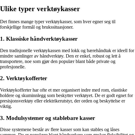
Ulike typer verktøykasser
Det finnes mange typer verktøykasser, som hver egner seg til
forskjellige formål og brukssituasjoner.
1. Klassiske håndverktøykasser
Den tradisjonelle verktøykassen med lokk og bærehåndtak er ideell for
mindre samlinger av håndverktøy. Den er enkel, robust og lett å
transportere, noe som gjør den populær blant både private og
profesjonelle.
2. Verktøykofferter
Verktøykofferter har ofte et mer organisert indre med rom, elastiske
holdere og skuminnlegg som beskytter verktøyet. De er godt egnet for
presisjonsverktøy eller elektrikerutstyr, der orden og beskyttelse er
viktig.
3. Modulsystemer og stablebare kasser
Disse systemene består av flere kasser som kan stables og låses
sammen. De er populære blant håndverkere som ønsker fleksibilitet og