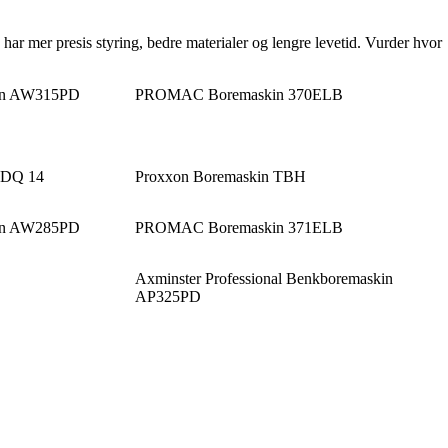
ar mer presis styring, bedre materialer og lengre levetid. Vurder hvor
kin AW315PD
PROMAC Boremaskin 370ELB
 DQ 14
Proxxon Boremaskin TBH
kin AW285PD
PROMAC Boremaskin 371ELB
Axminster Professional Benkboremaskin
AP325PD