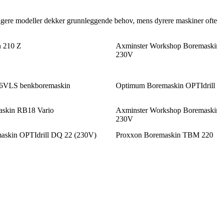
igere modeller dekker grunnleggende behov, mens dyrere maskiner ofte h
 210 Z
Axminster Workshop Boremas
230V
6VLS benkboremaskin
Optimum Boremaskin OPTIdrill
skin RB18 Vario
Axminster Workshop Boremas
230V
skin OPTIdrill DQ 22 (230V)
Proxxon Boremaskin TBM 220