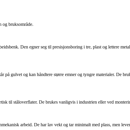
jon og bruksområde.
idsbenk. Den egner seg til presisjonsboring i tre, plast og lettere met
 på gulvet og kan håndtere større emner og tyngre materialer. De brukes 
sk til ståloverflater. De brukes vanligvis i industrien eller ved monteri
mekanisk arbeid. De har lav vekt og tar minimalt med plass, men lever