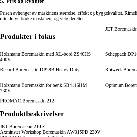
5. Pris og kvalitet
Prisen avhenger av maskinens størrelse, effekt og byggekvalitet. Rimel
ofte du vil bruke maskinen, og velg deretter.
JET Boremaskin
Produkter i fokus
Holzmann Boremaskin med XL-bord ZS40HS
Scheppach DP1
400V
Record Boremaskin DP58B Heavy Duty
Rotwerk Borema
Holzmann Boremaskin for benk SB4116HM
Optimum Borema
230V
PROMAC Boremaskin 212
Produktbeskrivelser
JET Boremaskin 210 Z
Axminster Workshop Boremaskin AW315PD 230V