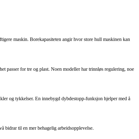
aftigere maskin. Borekapasiteten angir hvor store hull maskinen kan
ghet passer for tre og plast. Noen modeller har trinnløs regulering, noe
 vinkler og tykkelser. En innebygd dybdestopp-funksjon hjelper med å
å bidrar til en mer behagelig arbeidsopplevelse.