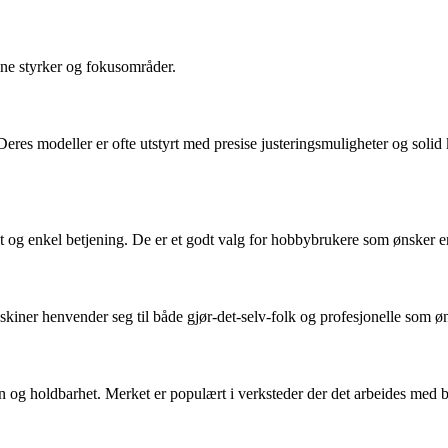
ne styrker og fokusområder.
eres modeller er ofte utstyrt med presise justeringsmuligheter og soli
og enkel betjening. De er et godt valg for hobbybrukere som ønsker en p
ner henvender seg til både gjør-det-selv-folk og profesjonelle som ønsk
 og holdbarhet. Merket er populært i verksteder der det arbeides med b