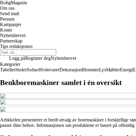
Bolig
Magasin
Om oss
Send mail
Pressen
Kampanjer
Konto
Nyhetsbrevet
Partnerskap
Tips redaksjonen
Logg på
Registrer deg
Nyhetsbrevet
Kategorier
Tabeller
Stoler
Sofaer
Hvitevarer
Dekorasjon
Blomster
Lys
Møbler
Energi
E
Benkboremaskiner samlet i én oversikt
Artikkelen presenterer et bredt utvalg av boremaskiner i forskjellige stø
passer dine behov. Informasjonen om produktene er basert på offentlig 