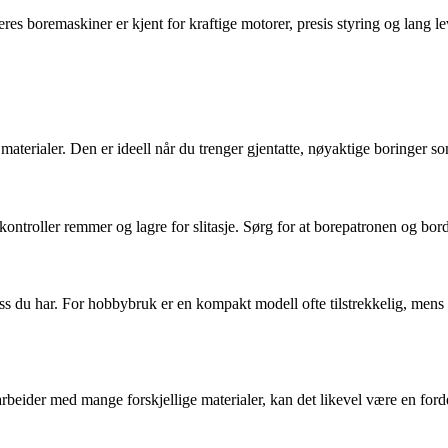
s boremaskiner er kjent for kraftige motorer, presis styring og lang le
 materialer. Den er ideell når du trenger gjentatte, nøyaktige boringer som
ntroller remmer og lagre for slitasje. Sørg for at borepatronen og borde
ss du har. For hobbybruk er en kompakt modell ofte tilstrekkelig, mens
u arbeider med mange forskjellige materialer, kan det likevel være en ford