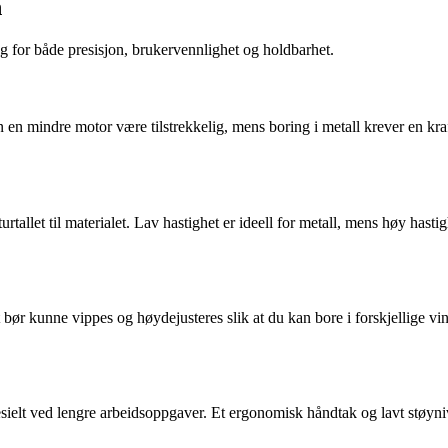
n
g for både presisjon, brukervennlighet og holdbarhet.
an en mindre motor være tilstrekkelig, mens boring i metall krever en kr
rtallet til materialet. Lav hastighet er ideell for metall, mens høy hasti
rdet bør kunne vippes og høydejusteres slik at du kan bore i forskjellige
sielt ved lengre arbeidsoppgaver. Et ergonomisk håndtak og lavt støyniv