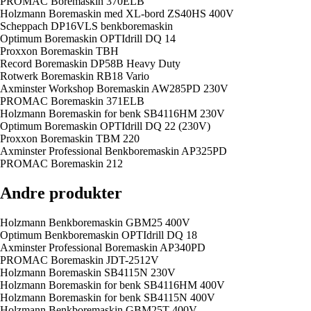
PROMAC Boremaskin 370ELB
Holzmann Boremaskin med XL-bord ZS40HS 400V
Scheppach DP16VLS benkboremaskin
Optimum Boremaskin OPTIdrill DQ 14
Proxxon Boremaskin TBH
Record Boremaskin DP58B Heavy Duty
Rotwerk Boremaskin RB18 Vario
Axminster Workshop Boremaskin AW285PD 230V
PROMAC Boremaskin 371ELB
Holzmann Boremaskin for benk SB4116HM 230V
Optimum Boremaskin OPTIdrill DQ 22 (230V)
Proxxon Boremaskin TBM 220
Axminster Professional Benkboremaskin AP325PD
PROMAC Boremaskin 212
Andre produkter
Holzmann Benkboremaskin GBM25 400V
Optimum Benkboremaskin OPTIdrill DQ 18
Axminster Professional Boremaskin AP340PD
PROMAC Boremaskin JDT-2512V
Holzmann Boremaskin SB4115N 230V
Holzmann Boremaskin for benk SB4116HM 400V
Holzmann Boremaskin for benk SB4115N 400V
Holzmann Benkboremaskin GBM25T 400V