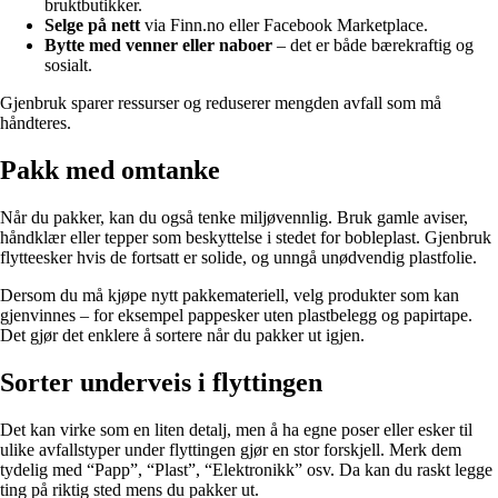
bruktbutikker.
Selge på nett
via Finn.no eller Facebook Marketplace.
Bytte med venner eller naboer
– det er både bærekraftig og
sosialt.
Gjenbruk sparer ressurser og reduserer mengden avfall som må
håndteres.
Pakk med omtanke
Når du pakker, kan du også tenke miljøvennlig. Bruk gamle aviser,
håndklær eller tepper som beskyttelse i stedet for bobleplast. Gjenbruk
flytteesker hvis de fortsatt er solide, og unngå unødvendig plastfolie.
Dersom du må kjøpe nytt pakkemateriell, velg produkter som kan
gjenvinnes – for eksempel pappesker uten plastbelegg og papirtape.
Det gjør det enklere å sortere når du pakker ut igjen.
Sorter underveis i flyttingen
Det kan virke som en liten detalj, men å ha egne poser eller esker til
ulike avfallstyper under flyttingen gjør en stor forskjell. Merk dem
tydelig med “Papp”, “Plast”, “Elektronikk” osv. Da kan du raskt legge
ting på riktig sted mens du pakker ut.