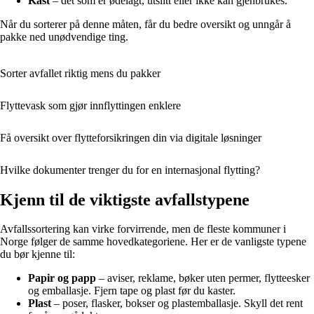
Kast
– det som er ødelagt, utslitt eller ikke kan gjenbrukes.
Når du sorterer på denne måten, får du bedre oversikt og unngår å
pakke ned unødvendige ting.
Sorter avfallet riktig mens du pakker
Flyttevask som gjør innflyttingen enklere
Få oversikt over flytteforsikringen din via digitale løsninger
Hvilke dokumenter trenger du for en internasjonal flytting?
Kjenn til de viktigste avfallstypene
Avfallssortering kan virke forvirrende, men de fleste kommuner i
Norge følger de samme hovedkategoriene. Her er de vanligste typene
du bør kjenne til:
Papir og papp
– aviser, reklame, bøker uten permer, flytteesker
og emballasje. Fjern tape og plast før du kaster.
Plast
– poser, flasker, bokser og plastemballasje. Skyll det rent