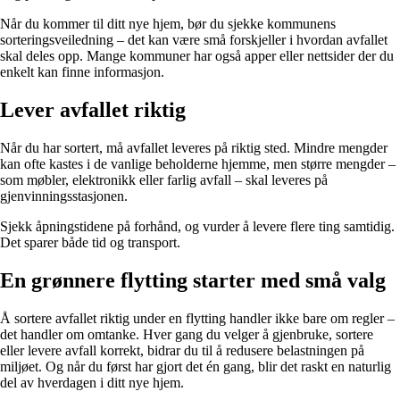
Når du kommer til ditt nye hjem, bør du sjekke kommunens
sorteringsveiledning – det kan være små forskjeller i hvordan avfallet
skal deles opp. Mange kommuner har også apper eller nettsider der du
enkelt kan finne informasjon.
Lever avfallet riktig
Når du har sortert, må avfallet leveres på riktig sted. Mindre mengder
kan ofte kastes i de vanlige beholderne hjemme, men større mengder –
som møbler, elektronikk eller farlig avfall – skal leveres på
gjenvinningsstasjonen.
Sjekk åpningstidene på forhånd, og vurder å levere flere ting samtidig.
Det sparer både tid og transport.
En grønnere flytting starter med små valg
Å sortere avfallet riktig under en flytting handler ikke bare om regler –
det handler om omtanke. Hver gang du velger å gjenbruke, sortere
eller levere avfall korrekt, bidrar du til å redusere belastningen på
miljøet. Og når du først har gjort det én gang, blir det raskt en naturlig
del av hverdagen i ditt nye hjem.