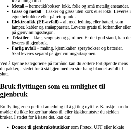
for å unngå lukt.
Metall
– hermetikkbokser, lokk, folie og små metallgjenstander.
Glass og metall
– flasker og glass uten kork eller lokk. Leveres i
egne beholdere eller på returpunkt.
Elektronikk (EE-avfall)
– alt med ledning eller batteri, som
lamper, kabler og småapparater. Leveres gratis til forhandler eller
på gjenvinningsstasjon.
Tekstiler
– klær, sengetøy og gardiner. Er de i god stand, kan de
leveres til gjenbruk.
Farlig avfall
– maling, kjemikalier, spraybokser og batterier.
Skal leveres separat på gjenvinningsstasjonen.
Ved å kjenne kategoriene på forhånd kan du sortere fortløpende mens
du pakker, i stedet for å stå igjen med en stor haug blandet avfall til
slutt.
Bruk flyttingen som en mulighet til
gjenbruk
En flytting er en perfekt anledning til å gi ting nytt liv. Kanskje har du
møbler du ikke lenger har plass til, eller kjøkkenutstyr du sjelden
bruker. I stedet for å kaste det, kan du:
Donere til gjenbruksbutikker
som Fretex, UFF eller lokale