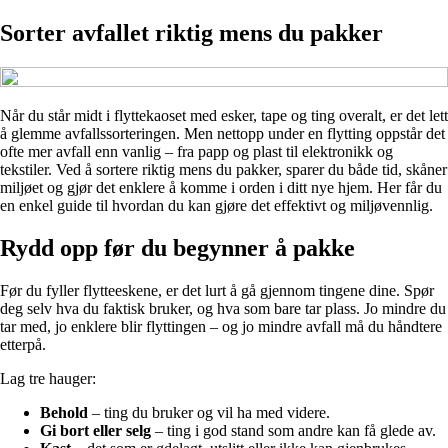
Sorter avfallet riktig mens du pakker
Når du står midt i flyttekaoset med esker, tape og ting overalt, er det lett
å glemme avfallssorteringen. Men nettopp under en flytting oppstår det
ofte mer avfall enn vanlig – fra papp og plast til elektronikk og
tekstiler. Ved å sortere riktig mens du pakker, sparer du både tid, skåner
miljøet og gjør det enklere å komme i orden i ditt nye hjem. Her får du
en enkel guide til hvordan du kan gjøre det effektivt og miljøvennlig.
Rydd opp før du begynner å pakke
Før du fyller flytteeskene, er det lurt å gå gjennom tingene dine. Spør
deg selv hva du faktisk bruker, og hva som bare tar plass. Jo mindre du
tar med, jo enklere blir flyttingen – og jo mindre avfall må du håndtere
etterpå.
Lag tre hauger:
Behold
– ting du bruker og vil ha med videre.
Gi bort eller selg
– ting i god stand som andre kan få glede av.