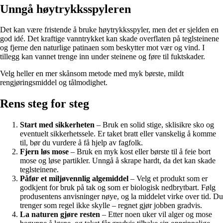
Unngå høytrykksspyleren
Det kan være fristende å bruke høytrykksspyler, men det er sjelden en
god idé. Det kraftige vanntrykket kan skade overflaten på teglsteinene
og fjerne den naturlige patinaen som beskytter mot vær og vind. I
tillegg kan vannet trenge inn under steinene og føre til fuktskader.
Velg heller en mer skånsom metode med myk børste, mildt
rengjøringsmiddel og tålmodighet.
Rens steg for steg
Start med sikkerheten
– Bruk en solid stige, sklisikre sko og
eventuelt sikkerhetssele. Er taket bratt eller vanskelig å komme
til, bør du vurdere å få hjelp av fagfolk.
Fjern løs mose
– Bruk en myk kost eller børste til å feie bort
mose og løse partikler. Unngå å skrape hardt, da det kan skade
teglsteinene.
Påfør et miljøvennlig algemiddel
– Velg et produkt som er
godkjent for bruk på tak og som er biologisk nedbrytbart. Følg
produsentens anvisninger nøye, og la middelet virke over tid. Du
trenger som regel ikke skylle – regnet gjør jobben gradvis.
La naturen gjøre resten
– Etter noen uker vil alger og mose