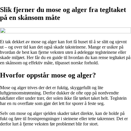
Slik fjerner du mose og alger fra tegltaket
på en skånsom måte
Et tak dekket av mose og alger kan fort få huset til å se slitt og ujevnt
ut – og over tid kan det også skade taksteinene. Mange er usikre på
hvordan de best kan fjerne veksten uten å ødelegge teglsteinene eller
skade miljøet. Her får du en guide til hvordan du kan rense tegltaket på
en skånsom og effektiv måte, tilpasset norske forhold.
Hvorfor oppstår mose og alger?
Mose og alger trives der det er fuktig, skyggefullt og lite
luftgjennomstrømning. Derfor dukker de ofte opp på nordvendte
takflater eller under trær, der solen ikke får tørket taket helt. Teglstein
har en ru overflate som gjør det lett for sporer å feste seg.
Selv om mose og alger sjelden skader taket direkte, kan de holde på
fukt og føre til frostsprengninger i steinene eller tette takrenner. Det er
derfor lurt å fjerne veksten før problemet blir for stort.