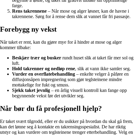
begynne å løsne, og taket får gradvis tilbake sin opprinnelige
farge.
Rens takrennene
– Når mose og alger løsner, kan de havne i
takrennene. Sørg for å rense dem slik at vannet får fri passasje.
Forebygg ny vekst
Når taket er rent, kan du gjøre mye for å hindre at mose og alger
kommer tilbake:
Beskjær trær og busker
rundt huset slik at taket får mer sol og
luft.
Hold takrenner og nedløp rene
, slik at vann ikke samler seg.
Vurder en overflatebehandling
– enkelte velger å påføre en
diffusjonsåpen impregnering som gjør teglsteinene mindre
mottakelige for fukt og smuss.
Sjekk taket jevnlig
– en årlig visuell kontroll kan fange opp
begynnende vekst før det utvikler seg.
Når bør du få profesjonell hjelp?
Er taket svært tilgrodd, eller er du usikker på hvordan du skal gå frem,
kan det lønne seg å kontakte en takrensingsspesialist. De har riktig
utstyr og kan vurdere om teglsteinene trenger etterbehandling. Velg en