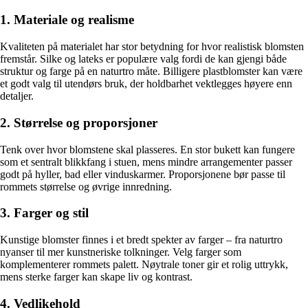
1. Materiale og realisme
Kvaliteten på materialet har stor betydning for hvor realistisk blomsten
fremstår. Silke og lateks er populære valg fordi de kan gjengi både
struktur og farge på en naturtro måte. Billigere plastblomster kan være
et godt valg til utendørs bruk, der holdbarhet vektlegges høyere enn
detaljer.
2. Størrelse og proporsjoner
Tenk over hvor blomstene skal plasseres. En stor bukett kan fungere
som et sentralt blikkfang i stuen, mens mindre arrangementer passer
godt på hyller, bad eller vinduskarmer. Proporsjonene bør passe til
rommets størrelse og øvrige innredning.
3. Farger og stil
Kunstige blomster finnes i et bredt spekter av farger – fra naturtro
nyanser til mer kunstneriske tolkninger. Velg farger som
komplementerer rommets palett. Nøytrale toner gir et rolig uttrykk,
mens sterke farger kan skape liv og kontrast.
4. Vedlikehold