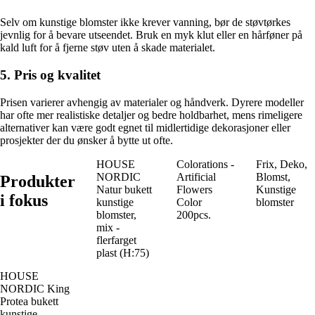
Selv om kunstige blomster ikke krever vanning, bør de støvtørkes
jevnlig for å bevare utseendet. Bruk en myk klut eller en hårføner på
kald luft for å fjerne støv uten å skade materialet.
5. Pris og kvalitet
Prisen varierer avhengig av materialer og håndverk. Dyrere modeller
har ofte mer realistiske detaljer og bedre holdbarhet, mens rimeligere
alternativer kan være godt egnet til midlertidige dekorasjoner eller
prosjekter der du ønsker å bytte ut ofte.
HOUSE
Colorations -
Frix, Deko,
NORDIC
Artificial
Blomst,
Produkter
Natur bukett
Flowers
Kunstige
i fokus
kunstige
Color
blomster
blomster,
200pcs.
mix -
flerfarget
plast (H:75)
HOUSE
NORDIC King
Protea bukett
kunstige