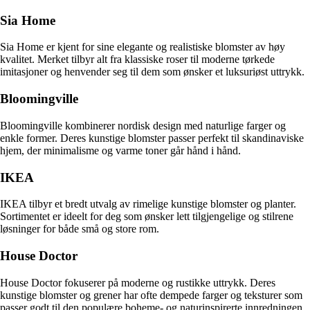
Sia Home
Sia Home er kjent for sine elegante og realistiske blomster av høy
kvalitet. Merket tilbyr alt fra klassiske roser til moderne tørkede
imitasjoner og henvender seg til dem som ønsker et luksuriøst uttrykk.
Bloomingville
Bloomingville kombinerer nordisk design med naturlige farger og
enkle former. Deres kunstige blomster passer perfekt til skandinaviske
hjem, der minimalisme og varme toner går hånd i hånd.
IKEA
IKEA tilbyr et bredt utvalg av rimelige kunstige blomster og planter.
Sortimentet er ideelt for deg som ønsker lett tilgjengelige og stilrene
løsninger for både små og store rom.
House Doctor
House Doctor fokuserer på moderne og rustikke uttrykk. Deres
kunstige blomster og grener har ofte dempede farger og teksturer som
passer godt til den populære boheme- og naturinspirerte innredningen.