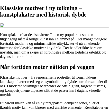
Klassiske motiver i ny tolkning –
kunstplakater med historisk dybde
Kunstplakater har de siste årene fått en ny popularitet som en
tilgjengelig måte å bringe kunst inn i hjemmet på. Der mange tidligere
foretrakk moderne og minimalistiske uttrykk, ser vi nå en økende
interesse for klassiske motiver i ny drakt. Det handler ikke bare om
nostalgi, men om å skape en forbindelse mellom fortidens estetikk og
dagens interiørkultur.
Når fortiden møter nåtiden på veggen
Klassiske motiver – fra renessansens portretter til romantikkens
landskap – bærer med seg en symbolikk og dybde som fortsatt taler til
oss. I moderne tolkninger bearbeides de ofte digitalt, fargene justeres,
og komposisjonene tilpasses slik at de passer inn i dagens visuelle
uttrykk.
Et barokt maleri kan få en ny fargepalett i dempede toner, eller et
ikonisk motiv kan kombineres med grafiske elementer. Resultatet er en