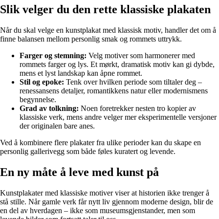
Slik velger du den rette klassiske plakaten
Når du skal velge en kunstplakat med klassisk motiv, handler det om å
finne balansen mellom personlig smak og rommets uttrykk.
Farger og stemning:
Velg motiver som harmonerer med
rommets farger og lys. Et mørkt, dramatisk motiv kan gi dybde,
mens et lyst landskap kan åpne rommet.
Stil og epoke:
Tenk over hvilken periode som tiltaler deg –
renessansens detaljer, romantikkens natur eller modernismens
begynnelse.
Grad av tolkning:
Noen foretrekker nesten tro kopier av
klassiske verk, mens andre velger mer eksperimentelle versjoner
der originalen bare anes.
Ved å kombinere flere plakater fra ulike perioder kan du skape en
personlig gallerivegg som både føles kuratert og levende.
En ny måte å leve med kunst på
Kunstplakater med klassiske motiver viser at historien ikke trenger å
stå stille. Når gamle verk får nytt liv gjennom moderne design, blir de
en del av hverdagen – ikke som museumsgjenstander, men som