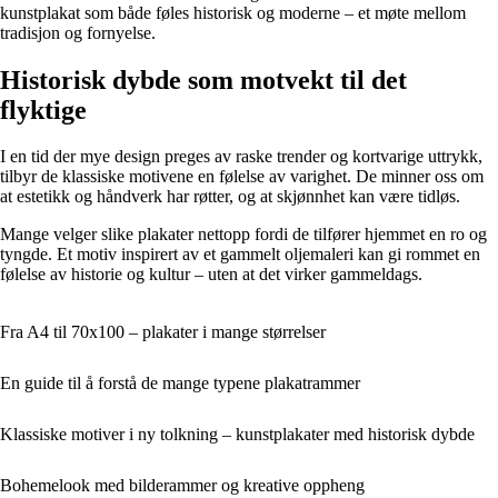
kunstplakat som både føles historisk og moderne – et møte mellom
tradisjon og fornyelse.
Historisk dybde som motvekt til det
flyktige
I en tid der mye design preges av raske trender og kortvarige uttrykk,
tilbyr de klassiske motivene en følelse av varighet. De minner oss om
at estetikk og håndverk har røtter, og at skjønnhet kan være tidløs.
Mange velger slike plakater nettopp fordi de tilfører hjemmet en ro og
tyngde. Et motiv inspirert av et gammelt oljemaleri kan gi rommet en
følelse av historie og kultur – uten at det virker gammeldags.
Fra A4 til 70x100 – plakater i mange størrelser
En guide til å forstå de mange typene plakatrammer
Klassiske motiver i ny tolkning – kunstplakater med historisk dybde
Bohemelook med bilderammer og kreative oppheng