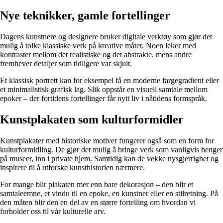
Nye teknikker, gamle fortellinger
Dagens kunstnere og designere bruker digitale verktøy som gjør det
mulig å tolke klassiske verk på kreative måter. Noen leker med
kontraster mellom det realistiske og det abstrakte, mens andre
fremhever detaljer som tidligere var skjult.
Et klassisk portrett kan for eksempel få en moderne fargegradient eller
et minimalistisk grafisk lag. Slik oppstår en visuell samtale mellom
epoker – der fortidens fortellinger får nytt liv i nåtidens formspråk.
Kunstplakaten som kulturformidler
Kunstplakater med historiske motiver fungerer også som en form for
kulturformidling. De gjør det mulig å bringe verk som vanligvis henger
på museer, inn i private hjem. Samtidig kan de vekke nysgjerrighet og
inspirere til å utforske kunsthistorien nærmere.
For mange blir plakaten mer enn bare dekorasjon – den blir et
samtaleemne, et vindu til en epoke, en kunstner eller en stilretning. På
den måten blir den en del av en større fortelling om hvordan vi
forholder oss til vår kulturelle arv.