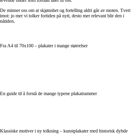
levende bilder som fortsatt taler til oss.
De minner oss om at skjønnhet og fortelling aldri går av moten. Tvert
imot: jo mer vi tolker fortiden på nytt, desto mer relevant blir den i
nåtiden.
Fra A4 til 70x100 – plakater i mange størrelser
En guide til å forstå de mange typene plakatrammer
Klassiske motiver i ny tolkning – kunstplakater med historisk dybde