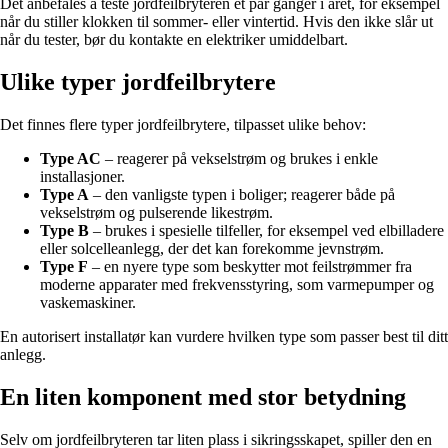
Det anbefales å teste jordfeilbryteren et par ganger i året, for eksempel
når du stiller klokken til sommer- eller vintertid. Hvis den ikke slår ut
når du tester, bør du kontakte en elektriker umiddelbart.
Ulike typer jordfeilbrytere
Det finnes flere typer jordfeilbrytere, tilpasset ulike behov:
Type AC
– reagerer på vekselstrøm og brukes i enkle
installasjoner.
Type A
– den vanligste typen i boliger; reagerer både på
vekselstrøm og pulserende likestrøm.
Type B
– brukes i spesielle tilfeller, for eksempel ved elbilladere
eller solcelleanlegg, der det kan forekomme jevnstrøm.
Type F
– en nyere type som beskytter mot feilstrømmer fra
moderne apparater med frekvensstyring, som varmepumper og
vaskemaskiner.
En autorisert installatør kan vurdere hvilken type som passer best til ditt
anlegg.
En liten komponent med stor betydning
Selv om jordfeilbryteren tar liten plass i sikringsskapet, spiller den en