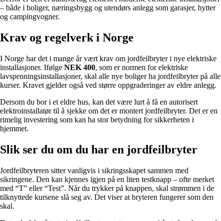
– både i boliger, næringsbygg og utendørs anlegg som garasjer, hytter
og campingvogner.
Krav og regelverk i Norge
I Norge har det i mange år vært krav om jordfeilbryter i nye elektriske
installasjoner. Ifølge
NEK 400
, som er normen for elektriske
lavspenningsinstallasjoner, skal alle nye boliger ha jordfeilbryter på alle
kurser. Kravet gjelder også ved større oppgraderinger av eldre anlegg.
Dersom du bor i et eldre hus, kan det være lurt å få en autorisert
elektroinstallatør til å sjekke om det er montert jordfeilbryter. Det er en
rimelig investering som kan ha stor betydning for sikkerheten i
hjemmet.
Slik ser du om du har en jordfeilbryter
Jordfeilbryteren sitter vanligvis i sikringsskapet sammen med
sikringene. Den kan kjennes igjen på en liten testknapp – ofte merket
med “T” eller “Test”. Når du trykker på knappen, skal strømmen i de
tilknyttede kursene slå seg av. Det viser at bryteren fungerer som den
skal.