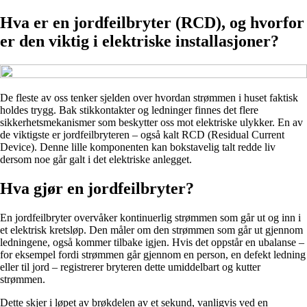
Hva er en jordfeilbryter (RCD), og hvorfor
er den viktig i elektriske installasjoner?
De fleste av oss tenker sjelden over hvordan strømmen i huset faktisk
holdes trygg. Bak stikkontakter og ledninger finnes det flere
sikkerhetsmekanismer som beskytter oss mot elektriske ulykker. En av
de viktigste er jordfeilbryteren – også kalt RCD (Residual Current
Device). Denne lille komponenten kan bokstavelig talt redde liv
dersom noe går galt i det elektriske anlegget.
Hva gjør en jordfeilbryter?
En jordfeilbryter overvåker kontinuerlig strømmen som går ut og inn i
et elektrisk kretsløp. Den måler om den strømmen som går ut gjennom
ledningene, også kommer tilbake igjen. Hvis det oppstår en ubalanse –
for eksempel fordi strømmen går gjennom en person, en defekt ledning
eller til jord – registrerer bryteren dette umiddelbart og kutter
strømmen.
Dette skjer i løpet av brøkdelen av et sekund, vanligvis ved en