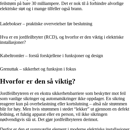
feilstrøm på bare 30 milliampere. Det er nok til å forhindre alvorlige
elektriske støt og i mange tilfeller også brann.
Ladebokser – praktiske overveielser før beslutning
Hva er en jordfeilbryter (RCD), og hvorfor er den viktig i elektriske
installasjoner?
Kabeltromler – forstå forskjellene i funksjoner og design
Grenuttak – sikkerhet og funksjon i fokus
Hvorfor er den så viktig?
Jordfeilbryteren er en ekstra sikkerhetsbarriere som beskytter mot feil
som vanlige sikringer og automatsikringer ikke oppdager. En sikring
reagerer kun på overbelastning eller kortslutning – altså når strømmen
blir for høy. Men hvis strømmen i stedet “lekker” ut gjennom en defekt
ledning, et fuktig apparat eller en person, vil ikke sikringen
nødvendigvis slå ut. Det gjør jordfeilbryteren derimot.
Derfor er den et uunnværlig element i moderne elektriske installasjoner