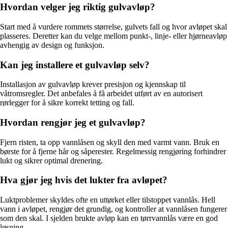
Hvordan velger jeg riktig gulvavløp?
Start med å vurdere rommets størrelse, gulvets fall og hvor avløpet skal
plasseres. Deretter kan du velge mellom punkt-, linje- eller hjørneavløp
avhengig av design og funksjon.
Kan jeg installere et gulvavløp selv?
Installasjon av gulvavløp krever presisjon og kjennskap til
våtromsregler. Det anbefales å få arbeidet utført av en autorisert
rørlegger for å sikre korrekt tetting og fall.
Hvordan rengjør jeg et gulvavløp?
Fjern risten, ta opp vannlåsen og skyll den med varmt vann. Bruk en
børste for å fjerne hår og såperester. Regelmessig rengjøring forhindrer
lukt og sikrer optimal drenering.
Hva gjør jeg hvis det lukter fra avløpet?
Luktproblemer skyldes ofte en uttørket eller tilstoppet vannlås. Hell
vann i avløpet, rengjør det grundig, og kontroller at vannlåsen fungerer
som den skal. I sjelden brukte avløp kan en tørrvannlås være en god
løsning.