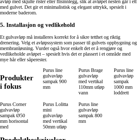
avløp med skjulte rister eller flisinnlegg, slik at avløpet nesten går i ett
med gulvet. Det gir et minimalistisk og elegant uttrykk, spesielt i
moderne baderom.
5. Installasjon og vedlikehold
Et gulvavløp må installeres korrekt for å sikre tetthet og riktig
drenering. Velg et avløpssystem som passer til gulvets oppbygning og
membranløsning. Vurder også hvor enkelt det er å rengjøre og
vedlikeholde avløpet – spesielt hvis det er plassert i et område med
mye hår eller såperester.
Purus line
Purus Brage
Purus line
gulvavløp
gulvavløp
gulvavløp
Produkter
sampak 900
med vertikal
sampak
i fokus
mm
110mm utløp
1000 mm
vann
loddrett
Purus Corner
Purus Lolitta
Purus line
gulvavløp
mini
gulvavløp
sampak Ø50
gulvavløp
sampak 800
mm horisontal
med vertikal
mm
med
50mm utløp
Produktbeskrivelser