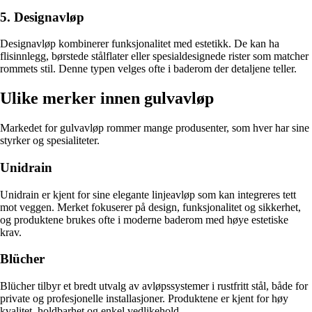
5. Designavløp
Designavløp kombinerer funksjonalitet med estetikk. De kan ha
flisinnlegg, børstede stålflater eller spesialdesignede rister som matcher
rommets stil. Denne typen velges ofte i baderom der detaljene teller.
Ulike merker innen gulvavløp
Markedet for gulvavløp rommer mange produsenter, som hver har sine
styrker og spesialiteter.
Unidrain
Unidrain er kjent for sine elegante linjeavløp som kan integreres tett
mot veggen. Merket fokuserer på design, funksjonalitet og sikkerhet,
og produktene brukes ofte i moderne baderom med høye estetiske
krav.
Blücher
Blücher tilbyr et bredt utvalg av avløpssystemer i rustfritt stål, både for
private og profesjonelle installasjoner. Produktene er kjent for høy
kvalitet, holdbarhet og enkel vedlikehold.