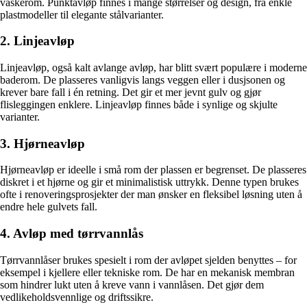
vaskerom. Punktavløp finnes i mange størrelser og design, fra enkle
plastmodeller til elegante stålvarianter.
2. Linjeavløp
Linjeavløp, også kalt avlange avløp, har blitt svært populære i moderne
baderom. De plasseres vanligvis langs veggen eller i dusjsonen og
krever bare fall i én retning. Det gir et mer jevnt gulv og gjør
flisleggingen enklere. Linjeavløp finnes både i synlige og skjulte
varianter.
3. Hjørneavløp
Hjørneavløp er ideelle i små rom der plassen er begrenset. De plasseres
diskret i et hjørne og gir et minimalistisk uttrykk. Denne typen brukes
ofte i renoveringsprosjekter der man ønsker en fleksibel løsning uten å
endre hele gulvets fall.
4. Avløp med tørrvannlås
Tørrvannlåser brukes spesielt i rom der avløpet sjelden benyttes – for
eksempel i kjellere eller tekniske rom. De har en mekanisk membran
som hindrer lukt uten å kreve vann i vannlåsen. Det gjør dem
vedlikeholdsvennlige og driftssikre.