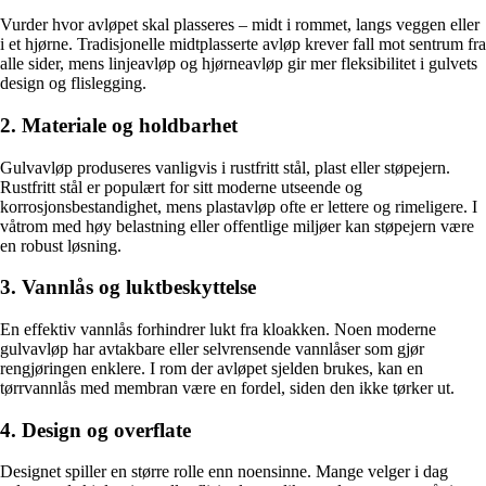
Vurder hvor avløpet skal plasseres – midt i rommet, langs veggen eller
i et hjørne. Tradisjonelle midtplasserte avløp krever fall mot sentrum fra
alle sider, mens linjeavløp og hjørneavløp gir mer fleksibilitet i gulvets
design og flislegging.
2. Materiale og holdbarhet
Gulvavløp produseres vanligvis i rustfritt stål, plast eller støpejern.
Rustfritt stål er populært for sitt moderne utseende og
korrosjonsbestandighet, mens plastavløp ofte er lettere og rimeligere. I
våtrom med høy belastning eller offentlige miljøer kan støpejern være
en robust løsning.
3. Vannlås og luktbeskyttelse
En effektiv vannlås forhindrer lukt fra kloakken. Noen moderne
gulvavløp har avtakbare eller selvrensende vannlåser som gjør
rengjøringen enklere. I rom der avløpet sjelden brukes, kan en
tørrvannlås med membran være en fordel, siden den ikke tørker ut.
4. Design og overflate
Designet spiller en større rolle enn noensinne. Mange velger i dag