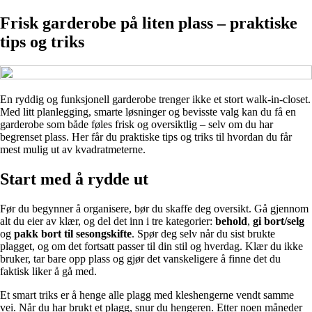
Frisk garderobe på liten plass – praktiske
tips og triks
En ryddig og funksjonell garderobe trenger ikke et stort walk-in-closet.
Med litt planlegging, smarte løsninger og bevisste valg kan du få en
garderobe som både føles frisk og oversiktlig – selv om du har
begrenset plass. Her får du praktiske tips og triks til hvordan du får
mest mulig ut av kvadratmeterne.
Start med å rydde ut
Før du begynner å organisere, bør du skaffe deg oversikt. Gå gjennom
alt du eier av klær, og del det inn i tre kategorier:
behold
,
gi bort/selg
og
pakk bort til sesongskifte
. Spør deg selv når du sist brukte
plagget, og om det fortsatt passer til din stil og hverdag. Klær du ikke
bruker, tar bare opp plass og gjør det vanskeligere å finne det du
faktisk liker å gå med.
Et smart triks er å henge alle plagg med kleshengerne vendt samme
vei. Når du har brukt et plagg, snur du hengeren. Etter noen måneder