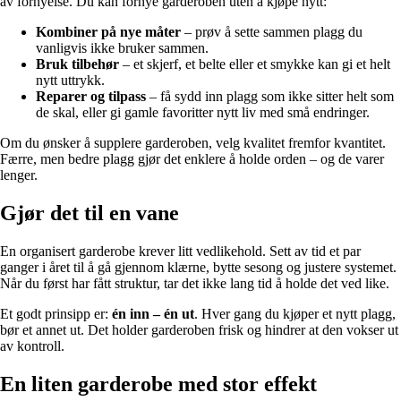
av fornyelse. Du kan fornye garderoben uten å kjøpe nytt:
Kombiner på nye måter
– prøv å sette sammen plagg du
vanligvis ikke bruker sammen.
Bruk tilbehør
– et skjerf, et belte eller et smykke kan gi et helt
nytt uttrykk.
Reparer og tilpass
– få sydd inn plagg som ikke sitter helt som
de skal, eller gi gamle favoritter nytt liv med små endringer.
Om du ønsker å supplere garderoben, velg kvalitet fremfor kvantitet.
Færre, men bedre plagg gjør det enklere å holde orden – og de varer
lenger.
Gjør det til en vane
En organisert garderobe krever litt vedlikehold. Sett av tid et par
ganger i året til å gå gjennom klærne, bytte sesong og justere systemet.
Når du først har fått struktur, tar det ikke lang tid å holde det ved like.
Et godt prinsipp er:
én inn – én ut
. Hver gang du kjøper et nytt plagg,
bør et annet ut. Det holder garderoben frisk og hindrer at den vokser ut
av kontroll.
En liten garderobe med stor effekt