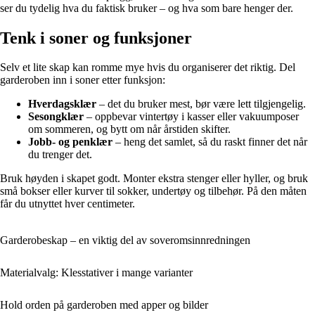
ser du tydelig hva du faktisk bruker – og hva som bare henger der.
Tenk i soner og funksjoner
Selv et lite skap kan romme mye hvis du organiserer det riktig. Del
garderoben inn i soner etter funksjon:
Hverdagsklær
– det du bruker mest, bør være lett tilgjengelig.
Sesongklær
– oppbevar vintertøy i kasser eller vakuumposer
om sommeren, og bytt om når årstiden skifter.
Jobb- og penklær
– heng det samlet, så du raskt finner det når
du trenger det.
Bruk høyden i skapet godt. Monter ekstra stenger eller hyller, og bruk
små bokser eller kurver til sokker, undertøy og tilbehør. På den måten
får du utnyttet hver centimeter.
Garderobeskap – en viktig del av soveromsinnredningen
Materialvalg: Klesstativer i mange varianter
Hold orden på garderoben med apper og bilder