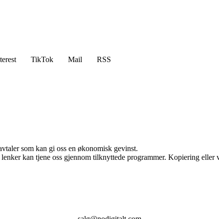
terest
TikTok
Mail
RSS
savtaler som kan gi oss en økonomisk gevinst.
n lenker kan tjene oss gjennom tilknyttede programmer. Kopiering eller v
salg@nodigitalt.com