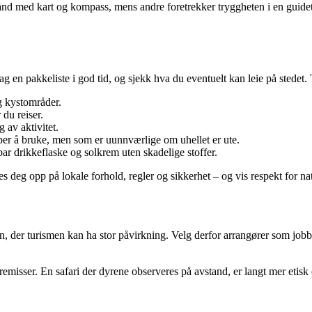
nd med kart og kompass, mens andre foretrekker tryggheten i en guidet tu
g en pakkeliste i god tid, og sjekk hva du eventuelt kan leie på stedet.
og kystområder.
 du reiser.
 av aktivitet.
per å bruke, men som er uunnværlige om uhellet er ute.
r drikkeflaske og solkrem uten skadelige stoffer.
 deg opp på lokale forhold, regler og sikkerhet – og vis respekt for 
n, der turismen kan ha stor påvirkning. Velg derfor arrangører som jobbe
remisser. En safari der dyrene observeres på avstand, er langt mer etisk 