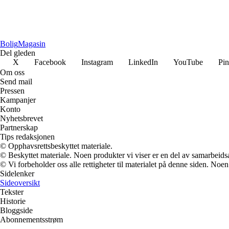
Bolig
Magasin
Del gleden
X
Facebook
Instagram
LinkedIn
YouTube
Pin
Om oss
Send mail
Pressen
Kampanjer
Konto
Nyhetsbrevet
Partnerskap
Tips redaksjonen
© Opphavsrettsbeskyttet materiale.
© Beskyttet materiale. Noen produkter vi viser er en del av samarbeid
© Vi forbeholder oss alle rettigheter til materialet på denne siden. Noe
Sidelenker
Sideoversikt
Tekster
Historie
Bloggside
Abonnementsstrøm