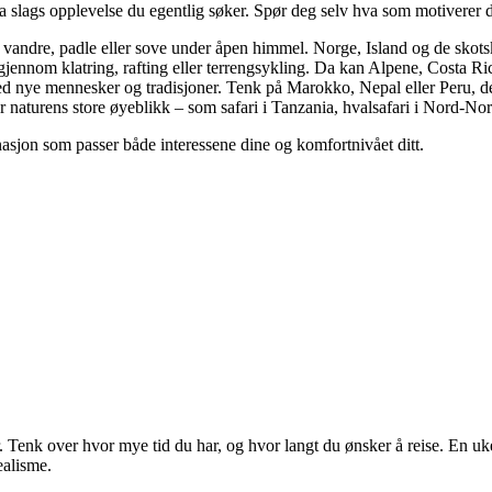
 hva slags opplevelse du egentlig søker. Spør deg selv hva som motiverer 
an vandre, padle eller sove under åpen himmel. Norge, Island og de skot
jennom klatring, rafting eller terrengsykling. Da kan Alpene, Costa Ri
nye mennesker og tradisjoner. Tenk på Marokko, Nepal eller Peru, der
 naturens store øyeblikk – som safari i Tanzania, hvalsafari i Nord-Nor
inasjon som passer både interessene dine og komfortnivået ditt.
r. Tenk over hvor mye tid du har, og hvor langt du ønsker å reise. En uk
ealisme.