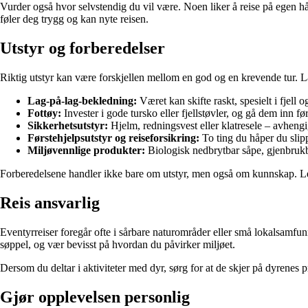
Vurder også hvor selvstendig du vil være. Noen liker å reise på egen hå
føler deg trygg og kan nyte reisen.
Utstyr og forberedelser
Riktig utstyr kan være forskjellen mellom en god og en krevende tur. La
Lag-på-lag-bekledning:
Været kan skifte raskt, spesielt i fjell 
Fottøy:
Invester i gode tursko eller fjellstøvler, og gå dem inn før
Sikkerhetsutstyr:
Hjelm, redningsvest eller klatresele – avhengig
Førstehjelpsutstyr og reiseforsikring:
To ting du håper du slip
Miljøvennlige produkter:
Biologisk nedbrytbar såpe, gjenbrukba
Forberedelsene handler ikke bare om utstyr, men også om kunnskap. Les
Reis ansvarlig
Eventyrreiser foregår ofte i sårbare naturområder eller små lokalsamfun
søppel, og vær bevisst på hvordan du påvirker miljøet.
Dersom du deltar i aktiviteter med dyr, sørg for at de skjer på dyrenes p
Gjør opplevelsen personlig