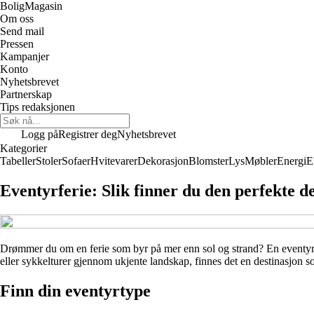
Bolig
Magasin
Om oss
Send mail
Pressen
Kampanjer
Konto
Nyhetsbrevet
Partnerskap
Tips redaksjonen
Logg på
Registrer deg
Nyhetsbrevet
Kategorier
Tabeller
Stoler
Sofaer
Hvitevarer
Dekorasjon
Blomster
Lys
Møbler
Energi
E
Eventyrferie: Slik finner du den perfekte d
Drømmer du om en ferie som byr på mer enn sol og strand? En eventyrfer
eller sykkelturer gjennom ukjente landskap, finnes det en destinasjon s
Finn din eventyrtype