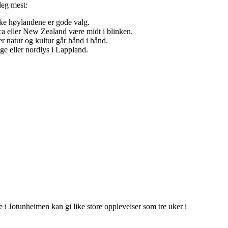
deg mest:
ske høylandene er gode valg.
ca eller New Zealand være midt i blinken.
 natur og kultur går hånd i hånd.
ge eller nordlys i Lappland.
e i Jotunheimen kan gi like store opplevelser som tre uker i