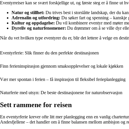
Eventyrreiser kan se svært forskjellige ut, og første steg er å finne ut
Natur og stillhet:
Du trives best i storslåtte landskap, der du k
Adrenalin og utfordring:
Du søker fart og spenning – kanskje g
Kultur og oppdagelse:
Du vil kombinere eventyr med møter med 
Dyreliv og naturfenomener:
Du drømmer om å se ville dyr eller
Når du vet hvilken type eventyrer du er, blir det lettere å velge en dest
Eventyrferie: Slik finner du den perfekte destinasjonen
Finn ferieninspirasjon gjennom smaksopplevelser og lokale kjøkken
Vær mer spontan i ferien – få inspirasjon til fleksibel ferieplanlegging
Naturferie med utsyn: De beste destinasjonene for naturobservasjon
Sett rammene for reisen
En eventyrferie krever ofte litt mer planlegging enn en vanlig chartertu
Andesfjellene – det handler om å finne balansen mellom ambisjon og r