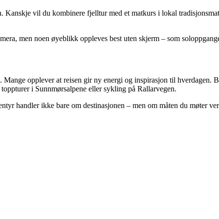
n. Kanskje vil du kombinere fjelltur med et matkurs i lokal tradisjonsmat
kamera, men noen øyeblikk oppleves best uten skjerm – som soloppgangen o
Mange opplever at reisen gir ny energi og inspirasjon til hverdagen. Bru
il toppturer i Sunnmørsalpene eller sykling på Rallarvegen.
 eventyr handler ikke bare om destinasjonen – men om måten du møter ve