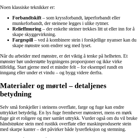
Noen klassiske teknikker er:
Forbandtskift
– som kryssforbandt, løperforbandt eller
munkeforbandt, der steinene legges i ulike rytmer.
Relieffmuring
– der enkelte steiner trekkes litt ut eller inn for å
skape skyggevirkning.
Fargespill
– ved å kombinere stein i forskjellige nyanser kan du
skape mønstre som endrer seg med lyset.
Når du arbeider med mønstre, er det viktig å tenke på helheten. Et
mønster bør understøtte bygningens proporsjoner og ikke virke
tilfeldig. Start gjerne med et mindre felt – for eksempel rundt en
inngang eller under et vindu – og bygg videre derfra.
Materialer og mørtel – detaljenes
betydning
Selv små forskjeller i steinens overflate, farge og fuge kan endre
uttrykket betydelig. En lys fuge fremhever mønsteret, mens en mørk
fuge gir et roligere og mer samlet uttrykk. Vurder også om du vil bruke
håndstrøkne stein med rustikk overflate eller maskinproduserte stein
med skarpe kanter – det påvirker både lysrefleksjon og stemning.