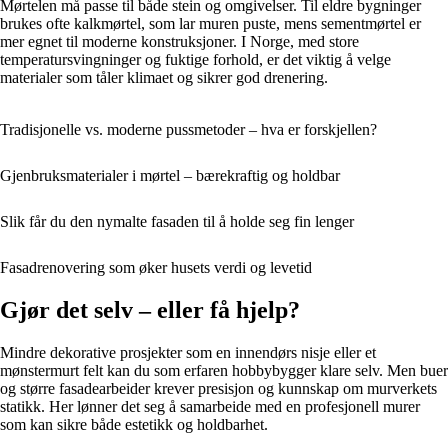
Mørtelen må passe til både stein og omgivelser. Til eldre bygninger
brukes ofte kalkmørtel, som lar muren puste, mens sementmørtel er
mer egnet til moderne konstruksjoner. I Norge, med store
temperatursvingninger og fuktige forhold, er det viktig å velge
materialer som tåler klimaet og sikrer god drenering.
Tradisjonelle vs. moderne pussmetoder – hva er forskjellen?
Gjenbruksmaterialer i mørtel – bærekraftig og holdbar
Slik får du den nymalte fasaden til å holde seg fin lenger
Fasadrenovering som øker husets verdi og levetid
Gjør det selv – eller få hjelp?
Mindre dekorative prosjekter som en innendørs nisje eller et
mønstermurt felt kan du som erfaren hobbybygger klare selv. Men buer
og større fasadearbeider krever presisjon og kunnskap om murverkets
statikk. Her lønner det seg å samarbeide med en profesjonell murer
som kan sikre både estetikk og holdbarhet.