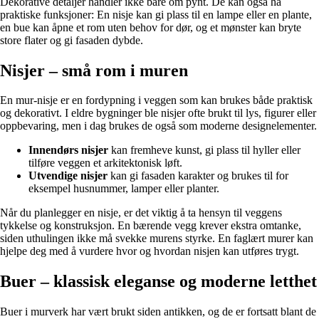
Dekorative detaljer handler ikke bare om pynt. De kan også ha
praktiske funksjoner: En nisje kan gi plass til en lampe eller en plante,
en bue kan åpne et rom uten behov for dør, og et mønster kan bryte
store flater og gi fasaden dybde.
Nisjer – små rom i muren
En mur-nisje er en fordypning i veggen som kan brukes både praktisk
og dekorativt. I eldre bygninger ble nisjer ofte brukt til lys, figurer eller
oppbevaring, men i dag brukes de også som moderne designelementer.
Innendørs nisjer
kan fremheve kunst, gi plass til hyller eller
tilføre veggen et arkitektonisk løft.
Utvendige nisjer
kan gi fasaden karakter og brukes til for
eksempel husnummer, lamper eller planter.
Når du planlegger en nisje, er det viktig å ta hensyn til veggens
tykkelse og konstruksjon. En bærende vegg krever ekstra omtanke,
siden uthulingen ikke må svekke murens styrke. En faglært murer kan
hjelpe deg med å vurdere hvor og hvordan nisjen kan utføres trygt.
Buer – klassisk eleganse og moderne letthet
Buer i murverk har vært brukt siden antikken, og de er fortsatt blant de