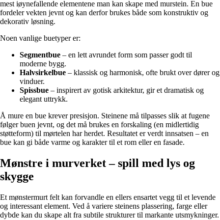
mest iøynefallende elementene man kan skape med murstein. En bue
fordeler vekten jevnt og kan derfor brukes både som konstruktiv og
dekorativ løsning.
Noen vanlige buetyper er:
Segmentbue
– en lett avrundet form som passer godt til
moderne bygg.
Halvsirkelbue
– klassisk og harmonisk, ofte brukt over dører og
vinduer.
Spissbue
– inspirert av gotisk arkitektur, gir et dramatisk og
elegant uttrykk.
Å mure en bue krever presisjon. Steinene må tilpasses slik at fugene
følger buen jevnt, og det må brukes en forskaling (en midlertidig
støtteform) til mørtelen har herdet. Resultatet er verdt innsatsen – en
bue kan gi både varme og karakter til et rom eller en fasade.
Mønstre i murverket – spill med lys og
skygge
Et mønstermurt felt kan forvandle en ellers ensartet vegg til et levende
og interessant element. Ved å variere steinens plassering, farge eller
dybde kan du skape alt fra subtile strukturer til markante utsmykninger.