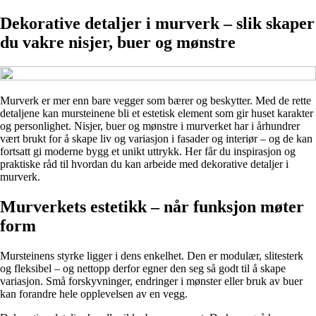
Dekorative detaljer i murverk – slik skaper
du vakre nisjer, buer og mønstre
Murverk er mer enn bare vegger som bærer og beskytter. Med de rette
detaljene kan mursteinene bli et estetisk element som gir huset karakter
og personlighet. Nisjer, buer og mønstre i murverket har i århundrer
vært brukt for å skape liv og variasjon i fasader og interiør – og de kan
fortsatt gi moderne bygg et unikt uttrykk. Her får du inspirasjon og
praktiske råd til hvordan du kan arbeide med dekorative detaljer i
murverk.
Murverkets estetikk – når funksjon møter
form
Mursteinens styrke ligger i dens enkelhet. Den er modulær, slitesterk
og fleksibel – og nettopp derfor egner den seg så godt til å skape
variasjon. Små forskyvninger, endringer i mønster eller bruk av buer
kan forandre hele opplevelsen av en vegg.