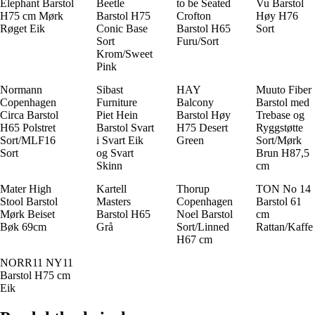
Elephant Barstol
Beetle
to be Seated
Vu Barstol
H75 cm Mørk
Barstol H75
Crofton
Høy H76
Røget Eik
Conic Base
Barstol H65
Sort
Sort
Furu/Sort
Krom/Sweet
Pink
Normann
Sibast
HAY
Muuto Fiber
Copenhagen
Furniture
Balcony
Barstol med
Circa Barstol
Piet Hein
Barstol Høy
Trebase og
H65 Polstret
Barstol Svart
H75 Desert
Ryggstøtte
Sort/MLF16
i Svart Eik
Green
Sort/Mørk
Sort
og Svart
Brun H87,5
Skinn
cm
Mater High
Kartell
Thorup
TON No 14
Stool Barstol
Masters
Copenhagen
Barstol 61
Mørk Beiset
Barstol H65
Noel Barstol
cm
Bøk 69cm
Grå
Sort/Linned
Rattan/Kaffe
H67 cm
NORR11 NY11
Barstol H75 cm
Eik