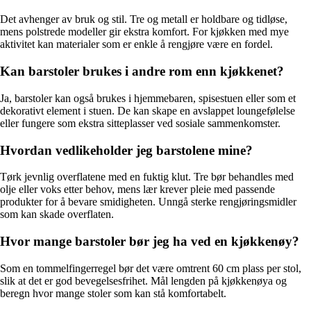
Det avhenger av bruk og stil. Tre og metall er holdbare og tidløse,
mens polstrede modeller gir ekstra komfort. For kjøkken med mye
aktivitet kan materialer som er enkle å rengjøre være en fordel.
Kan barstoler brukes i andre rom enn kjøkkenet?
Ja, barstoler kan også brukes i hjemmebaren, spisestuen eller som et
dekorativt element i stuen. De kan skape en avslappet loungefølelse
eller fungere som ekstra sitteplasser ved sosiale sammenkomster.
Hvordan vedlikeholder jeg barstolene mine?
Tørk jevnlig overflatene med en fuktig klut. Tre bør behandles med
olje eller voks etter behov, mens lær krever pleie med passende
produkter for å bevare smidigheten. Unngå sterke rengjøringsmidler
som kan skade overflaten.
Hvor mange barstoler bør jeg ha ved en kjøkkenøy?
Som en tommelfingerregel bør det være omtrent 60 cm plass per stol,
slik at det er god bevegelsesfrihet. Mål lengden på kjøkkenøya og
beregn hvor mange stoler som kan stå komfortabelt.