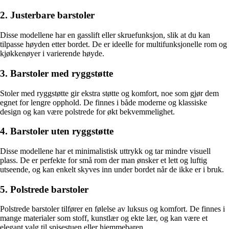
2. Justerbare barstoler
Disse modellene har en gasslift eller skruefunksjon, slik at du kan
tilpasse høyden etter bordet. De er ideelle for multifunksjonelle rom og
kjøkkenøyer i varierende høyde.
3. Barstoler med ryggstøtte
Stoler med ryggstøtte gir ekstra støtte og komfort, noe som gjør dem
egnet for lengre opphold. De finnes i både moderne og klassiske
design og kan være polstrede for økt bekvemmelighet.
4. Barstoler uten ryggstøtte
Disse modellene har et minimalistisk uttrykk og tar mindre visuell
plass. De er perfekte for små rom der man ønsker et lett og luftig
utseende, og kan enkelt skyves inn under bordet når de ikke er i bruk.
5. Polstrede barstoler
Polstrede barstoler tilfører en følelse av luksus og komfort. De finnes i
mange materialer som stoff, kunstlær og ekte lær, og kan være et
elegant valg til spisestuen eller hjemmebaren.