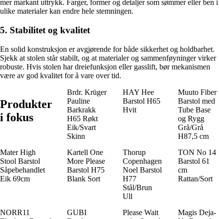
mer markant uttrykk. Farger, former og detaljer som sømmer eller ben i
ulike materialer kan endre hele stemningen.
5. Stabilitet og kvalitet
En solid konstruksjon er avgjørende for både sikkerhet og holdbarhet.
Sjekk at stolen står stabilt, og at materialer og sammenføyninger virker
robuste. Hvis stolen har dreiefunksjon eller gasslift, bør mekanismen
være av god kvalitet for å vare over tid.
Brdr. Krüger
HAY Hee
Muuto Fiber
Pauline
Barstol H65
Barstol med
Produkter
Barkrakk
Hvit
Tube Base
i fokus
H65 Røkt
og Rygg
Eik/Svart
Grå/Grå
Skinn
H87,5 cm
Mater High
Kartell One
Thorup
TON No 14
Stool Barstol
More Please
Copenhagen
Barstol 61
Såpebehandlet
Barstol H75
Noel Barstol
cm
Eik 69cm
Blank Sort
H77
Rattan/Sort
Stål/Brun
Ull
NORR11
GUBI
Please Wait
Magis Deja-