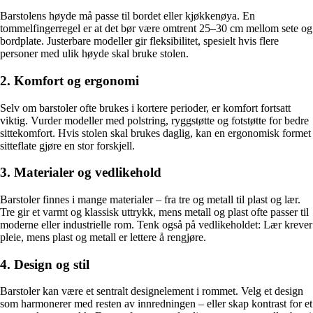
Barstolens høyde må passe til bordet eller kjøkkenøya. En
tommelfingerregel er at det bør være omtrent 25–30 cm mellom sete og
bordplate. Justerbare modeller gir fleksibilitet, spesielt hvis flere
personer med ulik høyde skal bruke stolen.
2. Komfort og ergonomi
Selv om barstoler ofte brukes i kortere perioder, er komfort fortsatt
viktig. Vurder modeller med polstring, ryggstøtte og fotstøtte for bedre
sittekomfort. Hvis stolen skal brukes daglig, kan en ergonomisk formet
sitteflate gjøre en stor forskjell.
3. Materialer og vedlikehold
Barstoler finnes i mange materialer – fra tre og metall til plast og lær.
Tre gir et varmt og klassisk uttrykk, mens metall og plast ofte passer til
moderne eller industrielle rom. Tenk også på vedlikeholdet: Lær krever
pleie, mens plast og metall er lettere å rengjøre.
4. Design og stil
Barstoler kan være et sentralt designelement i rommet. Velg et design
som harmonerer med resten av innredningen – eller skap kontrast for et