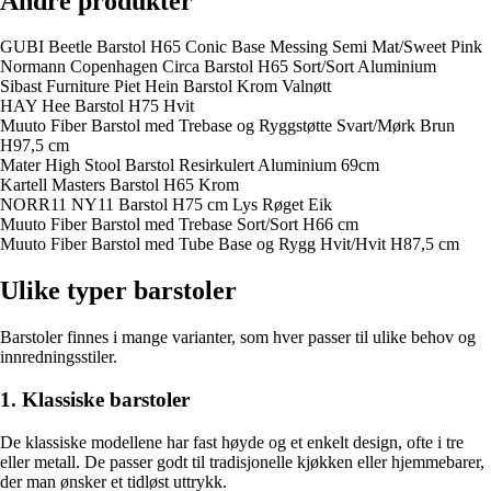
Andre produkter
GUBI Beetle Barstol H65 Conic Base Messing Semi Mat/Sweet Pink
Normann Copenhagen Circa Barstol H65 Sort/Sort Aluminium
Sibast Furniture Piet Hein Barstol Krom Valnøtt
HAY Hee Barstol H75 Hvit
Muuto Fiber Barstol med Trebase og Ryggstøtte Svart/Mørk Brun
H97,5 cm
Mater High Stool Barstol Resirkulert Aluminium 69cm
Kartell Masters Barstol H65 Krom
NORR11 NY11 Barstol H75 cm Lys Røget Eik
Muuto Fiber Barstol med Trebase Sort/Sort H66 cm
Muuto Fiber Barstol med Tube Base og Rygg Hvit/Hvit H87,5 cm
Ulike typer barstoler
Barstoler finnes i mange varianter, som hver passer til ulike behov og
innredningsstiler.
1. Klassiske barstoler
De klassiske modellene har fast høyde og et enkelt design, ofte i tre
eller metall. De passer godt til tradisjonelle kjøkken eller hjemmebarer,
der man ønsker et tidløst uttrykk.