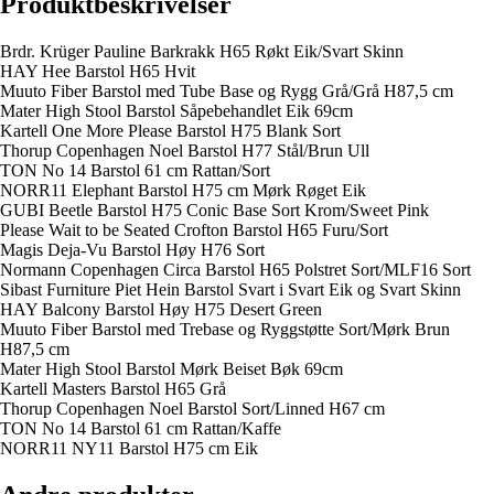
Produktbeskrivelser
Brdr. Krüger Pauline Barkrakk H65 Røkt Eik/Svart Skinn
HAY Hee Barstol H65 Hvit
Muuto Fiber Barstol med Tube Base og Rygg Grå/Grå H87,5 cm
Mater High Stool Barstol Såpebehandlet Eik 69cm
Kartell One More Please Barstol H75 Blank Sort
Thorup Copenhagen Noel Barstol H77 Stål/Brun Ull
TON No 14 Barstol 61 cm Rattan/Sort
NORR11 Elephant Barstol H75 cm Mørk Røget Eik
GUBI Beetle Barstol H75 Conic Base Sort Krom/Sweet Pink
Please Wait to be Seated Crofton Barstol H65 Furu/Sort
Magis Deja-Vu Barstol Høy H76 Sort
Normann Copenhagen Circa Barstol H65 Polstret Sort/MLF16 Sort
Sibast Furniture Piet Hein Barstol Svart i Svart Eik og Svart Skinn
HAY Balcony Barstol Høy H75 Desert Green
Muuto Fiber Barstol med Trebase og Ryggstøtte Sort/Mørk Brun
H87,5 cm
Mater High Stool Barstol Mørk Beiset Bøk 69cm
Kartell Masters Barstol H65 Grå
Thorup Copenhagen Noel Barstol Sort/Linned H67 cm
TON No 14 Barstol 61 cm Rattan/Kaffe
NORR11 NY11 Barstol H75 cm Eik