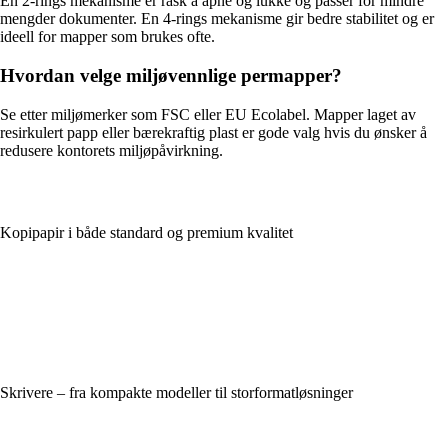
En 2-rings mekanisme er rask å åpne og lukke og passer for mindre
mengder dokumenter. En 4-rings mekanisme gir bedre stabilitet og er
ideell for mapper som brukes ofte.
Hvordan velge miljøvennlige permapper?
Se etter miljømerker som FSC eller EU Ecolabel. Mapper laget av
resirkulert papp eller bærekraftig plast er gode valg hvis du ønsker å
redusere kontorets miljøpåvirkning.
Kopipapir i både standard og premium kvalitet
Skrivere – fra kompakte modeller til storformatløsninger