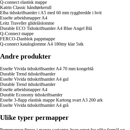
Q-connect elastisk mappe
Katrin Classic håndtørkerull
Elba tidsskriftsamler i A5 med 60 mm ryggbredde i hvit
Esselte arbeidsmapper A4
Leitz Traveller glidelåslomme
Durable ECO Tidsskriftsamler A4 Blue Angel Blå
Q-Connect mappe
FERCO-Danblok pappmappe
Q-connect kataloglomme A4 180my klar 5stk
Andre produkter
Esselte Vivida tidsskriftsamler A4 70 mm kongeblå
Durable Trend tidsskriftsamler
Esselte Vivida tidsskriftsamler A4 gul
Durable Trend tidsskriftsamler
Esselte arbeidsmapper A4
Durable Economy tidsskriftsamler
Esselte 3-flapp elastisk mappe Kartong svart A3 200 ark
Esselte Vivida tidsskriftsamler A4 grå
Ulike typer permapper
Permmapper finnes i mange varianter, hver egnet for ulike formål og