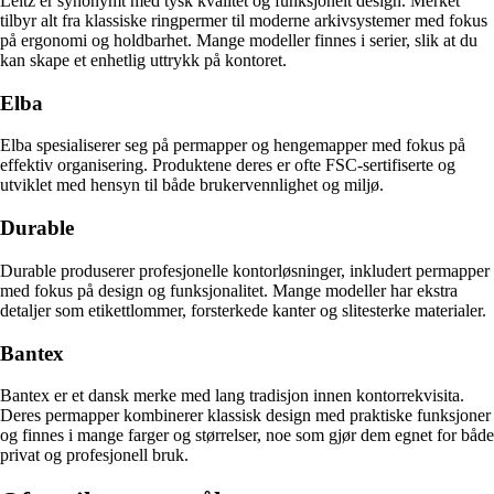
Leitz er synonymt med tysk kvalitet og funksjonelt design. Merket
tilbyr alt fra klassiske ringpermer til moderne arkivsystemer med fokus
på ergonomi og holdbarhet. Mange modeller finnes i serier, slik at du
kan skape et enhetlig uttrykk på kontoret.
Elba
Elba spesialiserer seg på permapper og hengemapper med fokus på
effektiv organisering. Produktene deres er ofte FSC-sertifiserte og
utviklet med hensyn til både brukervennlighet og miljø.
Durable
Durable produserer profesjonelle kontorløsninger, inkludert permapper
med fokus på design og funksjonalitet. Mange modeller har ekstra
detaljer som etikettlommer, forsterkede kanter og slitesterke materialer.
Bantex
Bantex er et dansk merke med lang tradisjon innen kontorrekvisita.
Deres permapper kombinerer klassisk design med praktiske funksjoner
og finnes i mange farger og størrelser, noe som gjør dem egnet for både
privat og profesjonell bruk.