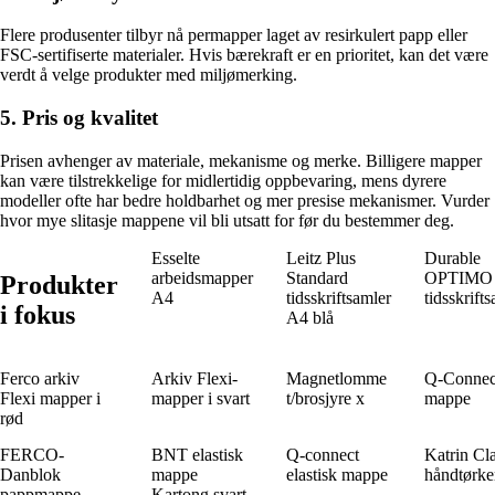
Flere produsenter tilbyr nå permapper laget av resirkulert papp eller
FSC-sertifiserte materialer. Hvis bærekraft er en prioritet, kan det være
verdt å velge produkter med miljømerking.
5. Pris og kvalitet
Prisen avhenger av materiale, mekanisme og merke. Billigere mapper
kan være tilstrekkelige for midlertidig oppbevaring, mens dyrere
modeller ofte har bedre holdbarhet og mer presise mekanismer. Vurder
hvor mye slitasje mappene vil bli utsatt for før du bestemmer deg.
Esselte
Leitz Plus
Durable
arbeidsmapper
Standard
OPTIMO
Produkter
A4
tidsskriftsamler
tidsskrift
i fokus
A4 blå
Ferco arkiv
Arkiv Flexi-
Magnetlomme
Q-Connec
Flexi mapper i
mapper i svart
t/brosjyre x
mappe
rød
FERCO-
BNT elastisk
Q-connect
Katrin Cla
Danblok
mappe
elastisk mappe
håndtørke
pappmappe
Kartong svart