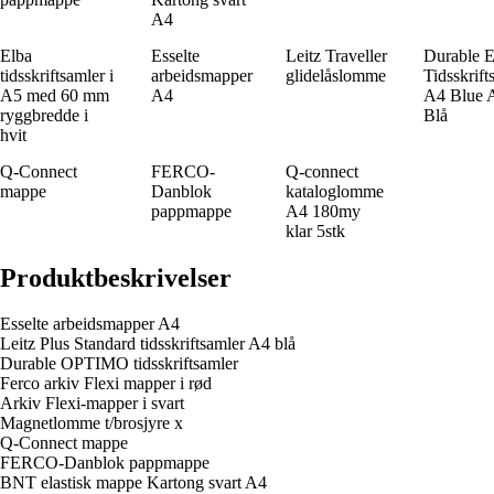
A4
Elba
Esselte
Leitz Traveller
Durable 
tidsskriftsamler i
arbeidsmapper
glidelåslomme
Tidsskrift
A5 med 60 mm
A4
A4 Blue 
ryggbredde i
Blå
hvit
Q-Connect
FERCO-
Q-connect
mappe
Danblok
kataloglomme
pappmappe
A4 180my
klar 5stk
Produktbeskrivelser
Esselte arbeidsmapper A4
Leitz Plus Standard tidsskriftsamler A4 blå
Durable OPTIMO tidsskriftsamler
Ferco arkiv Flexi mapper i rød
Arkiv Flexi-mapper i svart
Magnetlomme t/brosjyre x
Q-Connect mappe
FERCO-Danblok pappmappe
BNT elastisk mappe Kartong svart A4