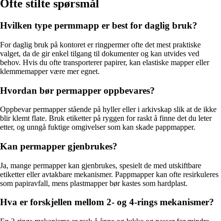
Ofte stilte spørsmål
Hvilken type permmapp er best for daglig bruk?
For daglig bruk på kontoret er ringpermer ofte det mest praktiske
valget, da de gir enkel tilgang til dokumenter og kan utvides ved
behov. Hvis du ofte transporterer papirer, kan elastiske mapper eller
klemmemapper være mer egnet.
Hvordan bør permapper oppbevares?
Oppbevar permapper stående på hyller eller i arkivskap slik at de ikke
blir klemt flate. Bruk etiketter på ryggen for raskt å finne det du leter
etter, og unngå fuktige omgivelser som kan skade pappmapper.
Kan permapper gjenbrukes?
Ja, mange permapper kan gjenbrukes, spesielt de med utskiftbare
etiketter eller avtakbare mekanismer. Pappmapper kan ofte resirkuleres
som papiravfall, mens plastmapper bør kastes som hardplast.
Hva er forskjellen mellom 2- og 4-rings mekanismer?