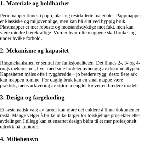
1. Materiale og holdbarhet
Permmapper finnes i papp, plast og resirkulerte materialer. Pappmapper
er klassiske og miljøvennlige, men kan bli slitt ved hyppig bruk.
Plastmapper er mer robuste og motstandsdyktige mot fukt, men kan
være mindre bærekraftige. Vurder hvor ofte mappene skal brukes og
under hvilke forhold.
2. Mekanisme og kapasitet
Ringmekanismen er sentral for funksjonaliteten. Det finnes 2-, 3- og 4-
rings mekanismer, hver med sine fordeler avhengig av dokumenttypen.
Kapasiteten måles ofte i ryggbredde – jo bredere rygg, desto flere ark
kan mappen romme. For daglig bruk kan en smal mappe være
praktisk, mens arkivering av større mengder krever en bredere modell.
3. Design og fargekoding
Et systematisk valg av farger kan gjøre det enklere å finne dokumenter
raskt. Mange velger å bruke ulike farger for forskjellige prosjekter eller
avdelinger. I tillegg kan et ensartet design bidra til et mer profesjonelt
uttrykk på kontoret.
4. Miljøhensyn